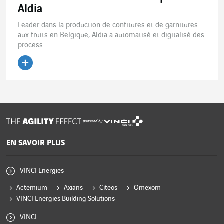
Aldia
Leader dans la production de confitures et de garnitures
aux fruits en Belgique, Aldia a automatisé et digitalisé des
process...
Lire l'article
powered by
EN SAVOIR PLUS
VINCI Energies
Actemium
Axians
Citeos
Omexom
VINCI Energies Building Solutions
VINCI