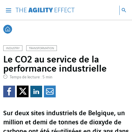
Accéder directement au contenu de la page
Accéder à la navigation principale
Accéder à la recherche
Re
Menu
Rec
Retour à l'accueil
INDUSTRY
TRANSFORMATION
Le CO2 au service de la
performance industrielle
Temps de lecture : 5 min
Partager sur Facebook
Partager sur Twitter
Partager sur Line
Partager par e
Sur deux sites industriels de Belgique, un
million et demi de tonnes de dioxyde de
carbone ont été réutilisées en dix ans dans