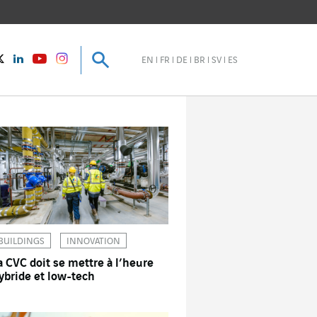
Recherche
Recherche
instagram
Twitter
LinkedIn
Youtube
EN
FR
DE
BR
SV
ES
BUILDINGS
INNOVATION
a CVC doit se mettre à l’heure
ybride et low-tech