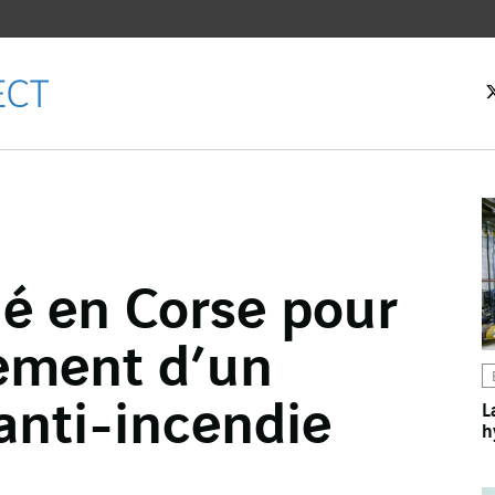
eil
né en Corse pour
ebook
iement d’un
er
dIn
anti-incendie
L
h
l