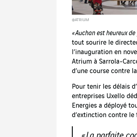
@ATRIUM
« Auchan est heureux de 
tout sourire le direct
l’inauguration en no
Atrium à Sarrola-Carco
d’une course contre l
Pour tenir les délais d
entreprises Uxello déd
Energies a déployé to
d’extinction contre le 
« La parfaite co