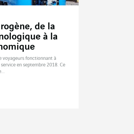
drogène, de la
hnologique à la
onomique
e voyageurs fonctionnant à
n service en septembre 2018. Ce
...