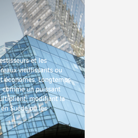
stisseurs et les
eaux vieillissants ou
 et économes. Longtemps
nsi comme un puissant
ltiplient, modifiant la
 en Suède où les