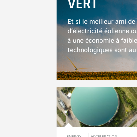
VERT
Et si le meilleur ami de 
d’électricité éolienne o
à une économie à faibl
technologiques sont au
ENERGY
ACCELERATION