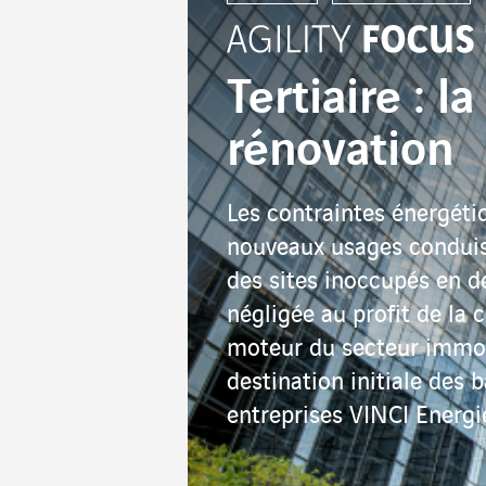
Tertiaire : l
rénovation
Les contraintes énergétiq
nouveaux usages conduise
des sites inoccupés en 
négligée au profit de la
moteur du secteur immobil
destination initiale des
entreprises VINCI Energi