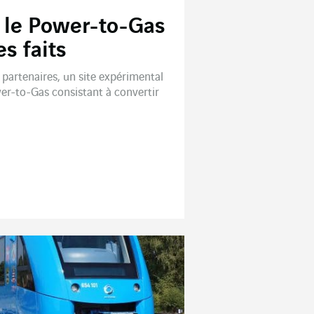
: le Power-to-Gas
es faits
partenaires, un site expérimental
er-to-Gas consistant à convertir