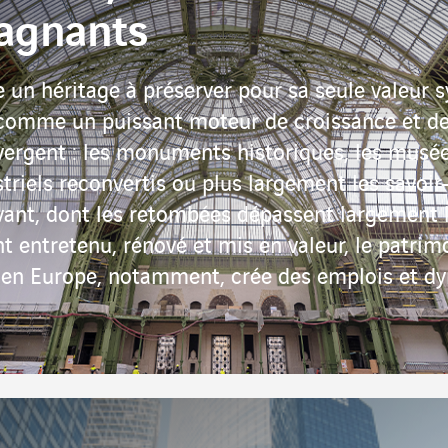
gagnants
n héritage à préserver pour sa seule valeur s
 comme un puissant moteur de croissance et d
ergent : les monuments historiques, les musées,
striels reconvertis ou plus largement les savoir
ivant, dont les retombées dépassent largement l
 entretenu, rénové et mis en valeur, le patrimo
t en Europe, notamment, crée des emplois et dyn