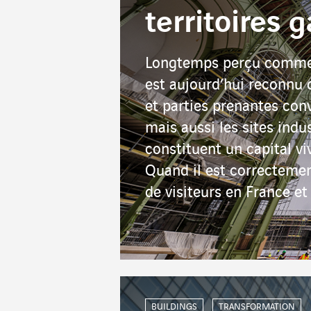
territoires 
Longtemps perçu comme u
est aujourd’hui reconnu
et parties prenantes conv
mais aussi les sites indu
constituent un capital v
Quand il est correctement
de visiteurs en France e
BUILDINGS
TRANSFORMATION