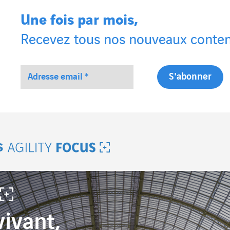
Une fois par mois,
Recevez tous nos nouveaux conten
s
Agility Focus
ivant,