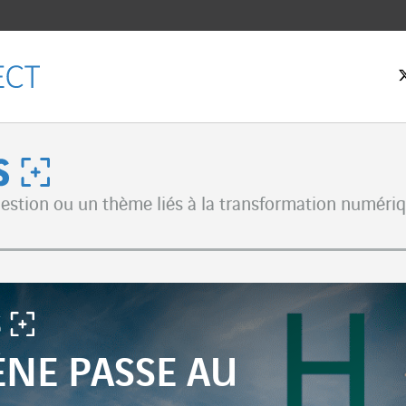
eil
us
stion ou un thème liés à la transformation numériqu
ebook
er
dIn
NE PASSE AU
l