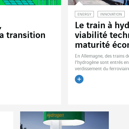
ENERGY
INNOVATION
,
Le train à hy
a transition
viabilité tec
maturité éc
En Allemagne, des trains d
l’hydrogène sont entrés e
verdissement du ferroviaire
Lire l'article