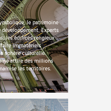
ymbolique, le patrimoine
e développement. Experts
 les édifices religieux
-faire immatériels
a sphère culturelle.
ine attire des millions
amise les territoires.