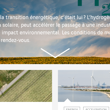
la transition énergétique, c’était lui ? L’hydrogè
u solaire, peut accélérer le passage à une indus
e impact environnemental. Les conditions de m
 rendez-vous.
ENERGY
ACCELERATION