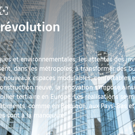
a révolution
ues et environnementales, les attentes des inve
nt, dans les métropoles, à transformer des bur
de nouveaux espaces modulables, confortables
 construction neuve, la rénovation s’impose ai
ier tertiaire en Europe. Les réalisations se mu
 bâtiments, comme en Belgique, aux Pays-Bas et
es sont à la manœuvre.