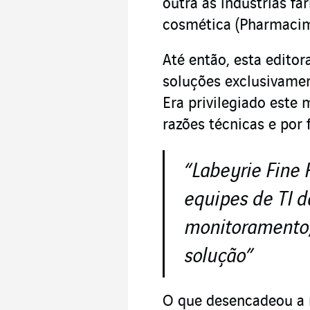
outra às indústrias fa
cosmética (Pharmacim
Até então, esta editor
soluções exclusivame
Era privilegiado est
razões técnicas e por
“
Labeyrie Fine 
equipes de TI d
monitoramento
solução”
O que desencadeou a 