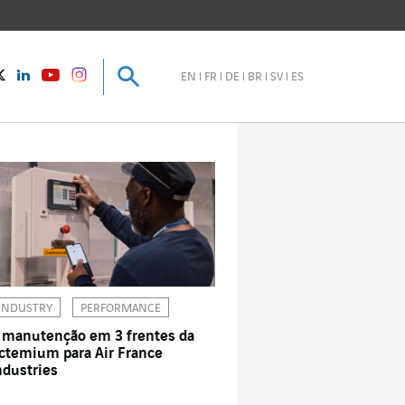
Pesquisar
Pesquisar
instagram
Twitter
LinkedIn
Youtube
EN
FR
DE
BR
SV
ES
INDUSTRY
PERFORMANCE
 manutenção em 3 frentes da
ctemium para Air France
ndustries