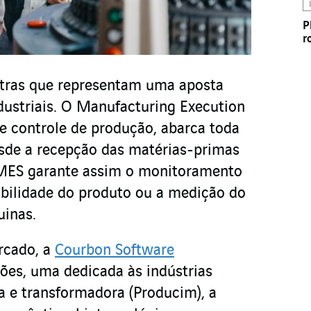
P
r
etras que representam uma aposta
dustriais. O Manufacturing Execution
e controle de produção, abarca toda
desde a recepção das matérias-primas
MES garante assim o monitoramento
abilidade do produto ou a medição do
inas.
rcado, a
Courbon Software
ões, uma dedicada às indústrias
a e transformadora (Producim), a