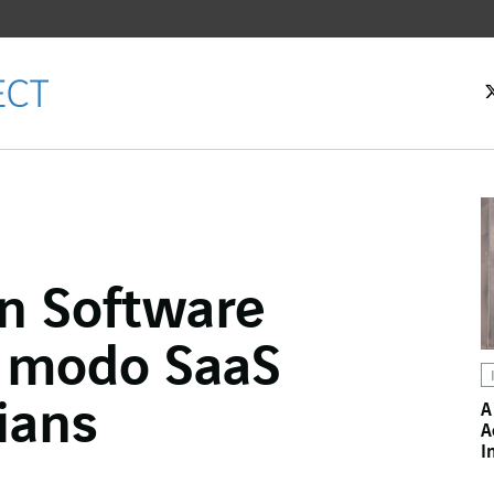
 inicial
n Software
Facebook
 modo SaaS
witter
LinkedIn
ians
A
A
 email
I