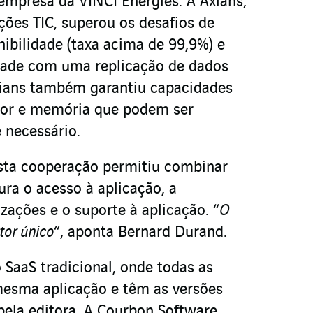
empresa da VINCI Energies. A Axians,
ções TIC, superou os desafios de
nibilidade (taxa acima de 99,9%) e
idade com uma replicação de dados
xians também garantiu capacidades
sor e memória que podem ser
necessário.
esta cooperação permitiu combinar
ra o acesso à aplicação, a
zações e o suporte à aplicação. “
O
tor único
“, aponta Bernard Durand.
o SaaS tradicional, onde todas as
mesma aplicação e têm as versões
pela editora. A Courbon Software