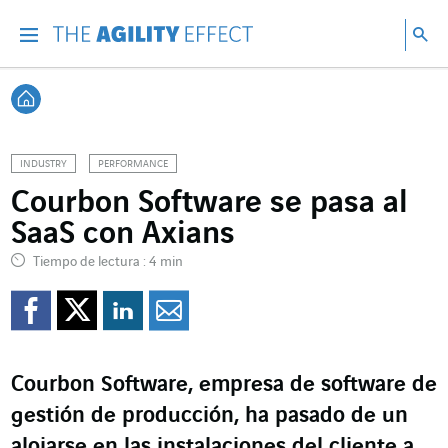
Ir directamente al contenido de la página
Ir a la navegación principal
ir a investigar
Bu
Menu
Bus
Volver a Inicio
INDUSTRY
PERFORMANCE
Courbon Software se pasa al
SaaS con Axians
Tiempo de lectura : 4 min
Compartir en Facebook
Compartir en Twitte
Compartir en Lin
Enviar por e-m
Courbon Software, empresa de software de
gestión de producción, ha pasado de un
alojarse en las instalaciones del cliente a