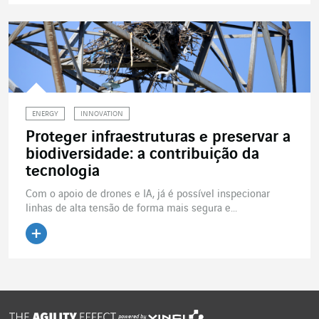
Ler o artigo
ENERGY
INNOVATION
Proteger infraestruturas e preservar a
biodiversidade: a contribuição da
tecnologia
Com o apoio de drones e IA, já é possível inspecionar
linhas de alta tensão de forma mais segura e...
Ler o artigo
powered by