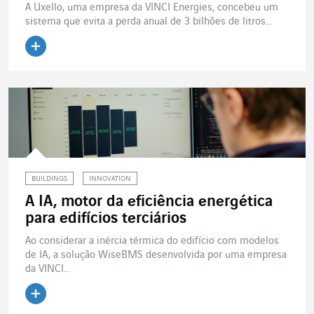
A Uxello, uma empresa da VINCI Energies, concebeu um
sistema que evita a perda anual de 3 bilhões de litros...
Ler o artigo
BUILDINGS
INNOVATION
A IA, motor da eficiência energética
para edifícios terciários
Ao considerar a inércia térmica do edifício com modelos
de IA, a solução WiseBMS desenvolvida por uma empresa
da VINCI...