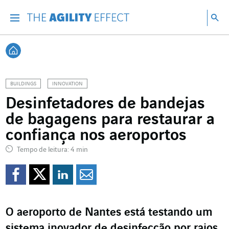
Vá diretamente para o conteúdo da página
Ir para a navegação principal
Ir para a pesquisa
Pes
Menu
Pesq
Voltar à página inicial
BUILDINGS
INNOVATION
Desinfetadores de bandejas
de bagagens para restaurar a
confiança nos aeroportos
Tempo de leitura: 4 min
Compartilhar no Faceb
Compartilhar no Twi
Compartilhar no 
Compartilhar p
O aeroporto de Nantes está testando um
sistema inovador de desinfecção por raios