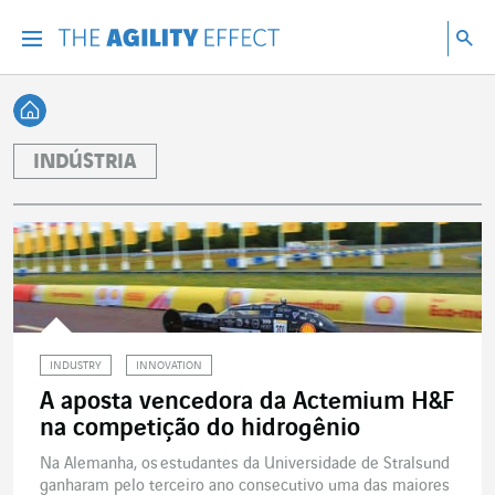
Vá diretamente para o conteúdo da página
Ir para a navegação principal
Ir para a pesquisa
Pes
Menu
Pesq
Voltar à página inicial
INDÚSTRIA
INDUSTRY
INNOVATION
A aposta vencedora da Actemium H&F
na competição do hidrogênio
Na Alemanha, os estudantes da Universidade de Stralsund
ganharam pelo terceiro ano consecutivo uma das maiores