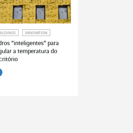
UILDINGS
INNOVATION
dros “inteligentes” para
gular a temperatura do
critório
r o artigo