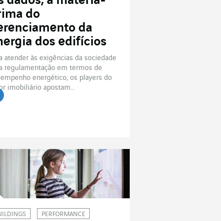
s dados, a matéria-
rima do
erenciamento da
nergia dos edifícios
a atender às exigências da sociedade
a regulamentação em termos de
empenho energético, os players do
or imobiliário apostam...
r o artigo
UILDINGS
PERFORMANCE