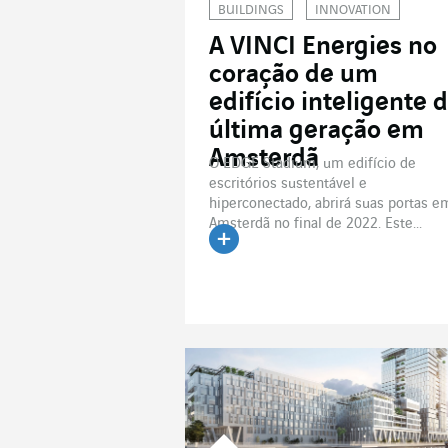
BUILDINGS
INNOVATION
A VINCI Energies no
coração de um
edifício inteligente 
última geração em
Amsterdã
O EDGE Stadium, um edifício de
escritórios sustentável e
hiperconectado, abrirá suas portas e
Amsterdã no final de 2022. Este...
Ler o artigo