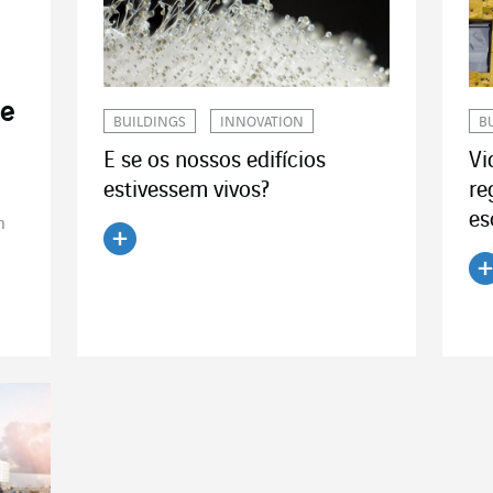
de
BUILDINGS
INNOVATION
B
E se os nossos edifícios
Vi
estivessem vivos?
re
es
m
Ler o artigo
Le