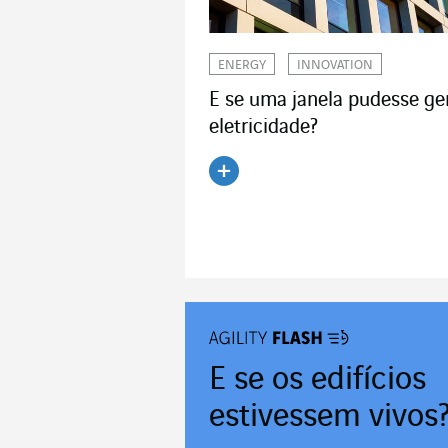
ENERGY
INNOVATION
E se uma janela pudesse ge
eletricidade?
Ler o artigo
E se os edifícios
estivessem vivos