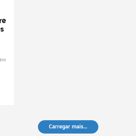
re
os
mbém
Carregar mais…