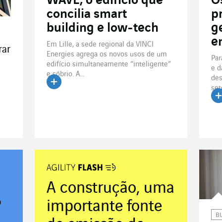
WAVE, o edifício que
O
concilia smart
p
building e low-tech
g
e
Em Lille, a sede regional da VINCI
rar
Energies agrega os novos usos de um
Par
edifício simultaneamente “inteligente”
e d
e sóbrio. A...
des
set
Ler o artigo
Le
A construção, uma
?
importante fonte
B