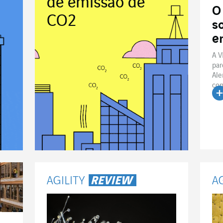
de emissão de
O
CO2
s
e
A V
par
Ale
con
Le