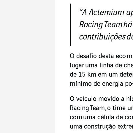
“
A Actemium a
Racing
Team
há
contribuições
d
O desafio desta eco m
lugar uma linha de ch
de 15 km em um dete
mínimo de energia pos
O veículo movido a hi
Racing Team, o time un
com uma célula de com
uma construção extre