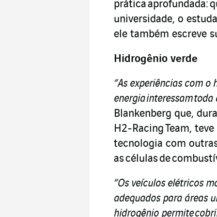
prática aprofundada: 
universidade, o estud
ele também escreve su
Hidrogênio verde
“As experiências com o 
energia interessam toda 
Blankenberg que, dura
H2-Racing Team, teve 
tecnologia com outra
as células de combustí
“Os veículos elétricos 
adequados para áreas u
hidrogênio permite cobri