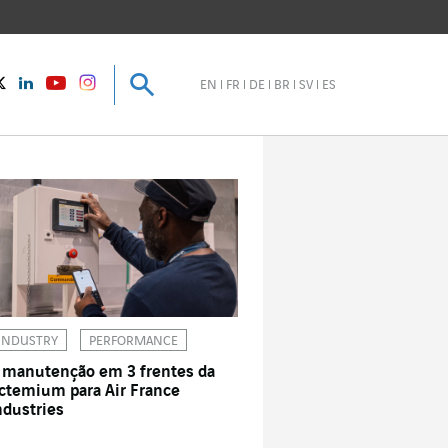
Pesquisar
Pesquisar
instagram
Twitter
LinkedIn
Youtube
EN
FR
DE
BR
SV
ES
INDUSTRY
PERFORMANCE
 manutenção em 3 frentes da
ctemium para Air France
ndustries