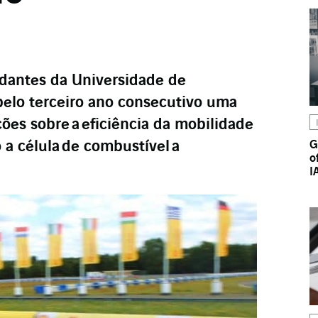
dantes da Universidade de
elo terceiro ano consecutivo uma
ções sobre
a
eficiência da mobilidade
 a célula
de combustível
a
G
o
I