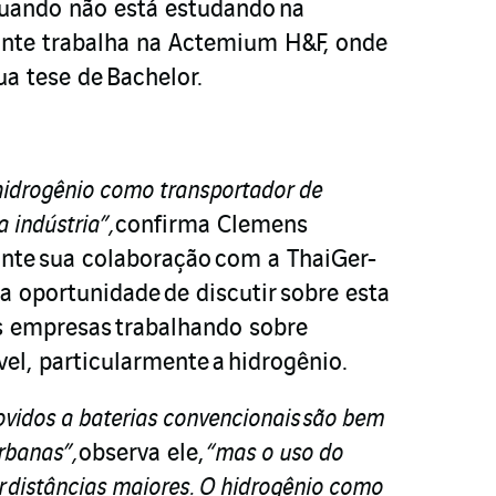
quando não está estudando na
ante trabalha na Actemium H&F, onde
a tese de Bachelor.
hidrogênio como transportador de
a indústria”,
confirma Clemens
nte sua colaboração com a ThaiGer-
a oportunidade de discutir sobre esta
s empresas trabalhando sobre
vel, particularmente a hidrogênio.
movidos a baterias convencionais são bem
rbanas”,
observa ele,
“mas o uso do
r distâncias maiores. O hidrogênio como