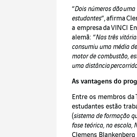
“
Dois números dão uma i
estudantes
“, afirma C
a empresa da VINCI E
alemã: “
Nas três vitóri
consumiu uma média de 
motor de combustão, es
uma distância percorrida
As vantagens do pro
Entre os membros da 
estudantes estão trab
(
sistema de formação que
fase teórica, na escola,
Clemens Blankenberg 