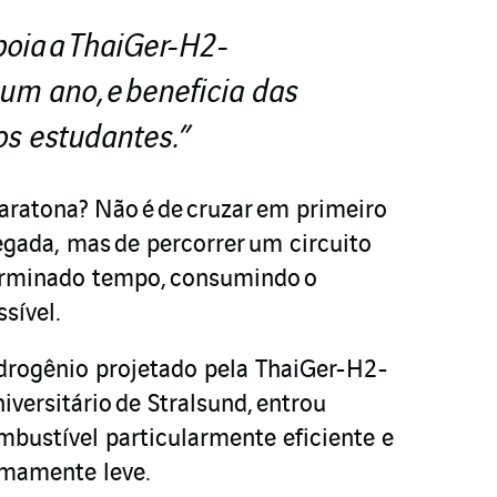
poia
a
ThaiGer-H2-
um ano,
e
beneficia das
os estudantes
.”
aratona? Não é de cruzar em primeiro
egada, mas de percorrer um circuito
rminado tempo, consumindo o
sível.
drogênio projetado pela ThaiGer-H2-
iversitário de Stralsund, entrou
bustível particularmente eficiente e
mamente leve.