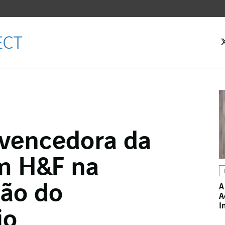
 inicial
 vencedora da
Facebook
m H&F na
witter
LinkedIn
ão do
A
A
 email
I
io