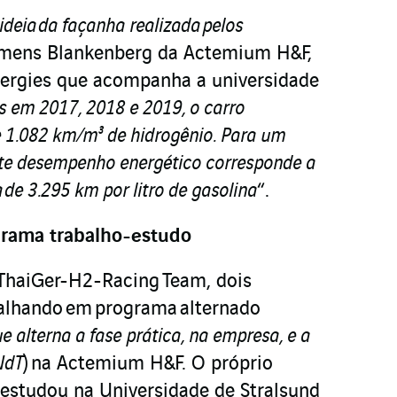
deia da façanha realizada pelos
lemens Blankenberg da Actemium H&F,
nergies que acompanha a universidade
as em 2017, 2018 e 2019, o carro
1.082 km/m³ de hidrogênio. Para um
te desempenho energético corresponde a
 de 3.295 km por litro de gasolina
“.
grama trabalho-estudo
ThaiGer-H2-Racing Team, dois
alhando em programa alternado
 alterna a fase prática, na empresa, e a
 NdT
) na Actemium H&F. O próprio
estudou na Universidade de Stralsund