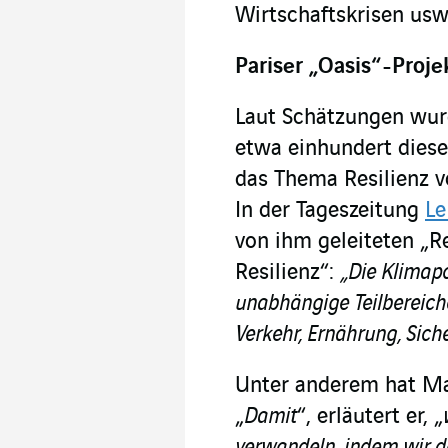
Wirtschaftskrisen usw
Pariser „Oasis“-Proje
Laut Schätzungen wur
etwa einhundert diese
das Thema Resilienz v
In der Tageszeitung
L
von ihm geleiteten „R
Resilienz“:
„Die Klimapo
unabhängige Teilbereic
Verkehr, Ernährung, Sich
Unter anderem hat Mai
„
Damit
“, erläutert er, „