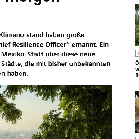
 Klimanotstand haben große
ef Resilience Officer“ ernannt. Ein
d Mexiko-Stadt über diese neue
r Städte, die mit bisher unbekannten
Ö
w
en haben.
R