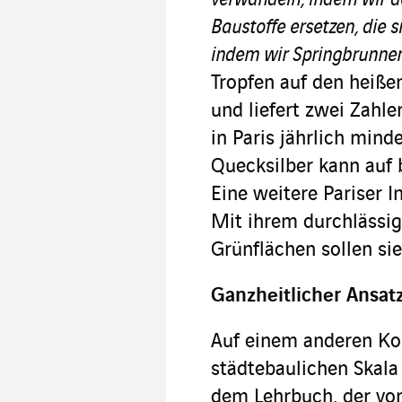
verwandeln, indem wir de
Baustoffe ersetzen, die 
indem wir Springbrunnen
Tropfen auf den heiße
und liefert zwei Zahl
in Paris jährlich min
Quecksilber kann auf 
Eine weitere Pariser In
Mit ihrem durchlässi
Grünflächen sollen s
Ganzheitlicher Ansat
Auf einem anderen Ko
städtebaulichen Skala 
dem Lehrbuch, der v