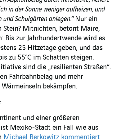
n Asphaltbelag durch innovative, hellere
sich in der Sonne weniger aufheizen, und
 und Schulgärten anlegen.
“ Nur ein
n Stein? Mitnichten, betont Maire,
en: Bis zur Jahrhundertwende wird es
destens 25 Hitzetage geben, und das
bis zu 55°C im Schatten steigen.
itiative sind die „resilienten Straßen“.
gen Fahrbahnbelag und mehr
ie Wärmeinseln bekämpfen.
z
ntinent und einer größeren
ist Mexiko-Stadt ein Fall wie aus
on
Michael Berkowitz kommentiert