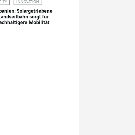
CITY
INNOVATION
panien: Solargetriebene
tandseilbahn sorgt für
achhaltigere Mobilität