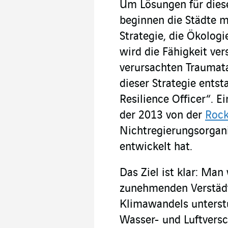
Um Lösungen für dies
beginnen die Städte m
Strategie, die Ökologi
wird die Fähigkeit ve
verursachten Traumat
dieser Strategie entst
Resilience Officer“. E
der 2013 von der
Rock
Nichtregierungsorgani
entwickelt hat.
Das Ziel ist klar: Ma
zunehmenden Verstädt
Klimawandels unterstü
Wasser- und Luftversc