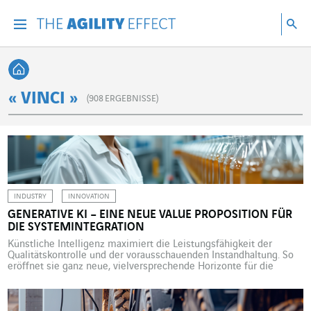
Gehen Sie direkt zum Inhalt der Seite
Gehen Sie zur Hauptnavigation
Gehen Sie zur Forschung
Su
Menu
Suc
Zurück zur Startseite
« VINCI »
(
908
ERGEBNISSE)
INDUSTRY
INNOVATION
GENERATIVE KI – EINE NEUE VALUE PROPOSITION FÜR
DIE SYSTEMINTEGRATION
Künstliche Intelligenz maximiert die Leistungsfähigkeit der
Qualitätskontrolle und der vorausschauenden Instandhaltung. So
eröffnet sie ganz neue, vielversprechende Horizonte für die
Industrie und deren Partnerfirmen. Werden Assistenzprogramme
wie ChatGPT, Deepseek, Gemini oder Le Chat zukünftig aus der
industriellen Fertigung nicht mehr wegzudenken sein? Für