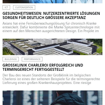
ICT
CUSTOMIZATION
GESUNDHEITSWESEN: NUTZERZENTRIERTE LÖSUNGEN
SORGEN FÜR DEUTLICH GRÖSSERE AKZEPTANZ
Axians hat eine Fernüberwachungslösung für chronisch Kranke
entwickelt. Dafür kombinierte die Marke Spitzentechnologie mit
einem auf den Menschen ausgerichteten Design. Ein Projekt im
Gesundheitswesen ist immer spannend, vor allem, wenn die
Innovationen signifikante Verbesserungen für die Endnutzer:innen,
also die Kranken, mit sich bringen. 2021 begann Axians, die ICT-
Marke von VINCI Energies, mit der Entwicklung einer […]
BUILDINGS
PERFORMANCE
GROSSKLINIK CHARLEROI ERFOLGREICH UND T
ERMINGERECHT FERTIGGESTELLT
Der Bau des neuen Standorts der Großklinik im belgischen
Charleroi ist eines der seltenen Beispiele für die termingerechte
Lieferung eines großen Krankenhausprojektes. Eine riesige
Baustelle, bei der Cegelec Belgien für mehrere Techniklose
verantwortlich zeichnete. Der Umzug des Grand Hôpital de
Charleroi (GHdC) an den Standort „Les Viviers“, einem Komplex, in
dem praktisch alle Tätigkeiten der […]