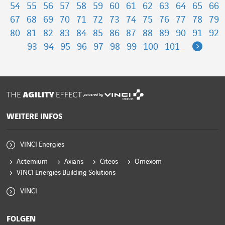
54
55
56
57
58
59
60
61
62
63
64
65
66
67
68
69
70
71
72
73
74
75
76
77
78
79
80
81
82
83
84
85
86
87
88
89
90
91
92
Next
93
94
95
96
97
98
99
100
101
powered by
WEITERE INFOS
VINCI Energies
Actemium
Axians
Citeos
Omexom
VINCI Energies Building Solutions
VINCI
FOLGEN