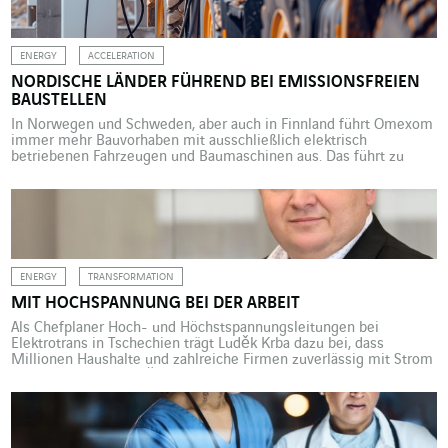
McKinsey ist die Produktion einer von vier Hauptbereichen, in
denen generative künstliche […]
ENERGY
ACCELERATION
NORDISCHE LÄNDER FÜHREND BEI EMISSIONSFREIEN
BAUSTELLEN
In Norwegen und Schweden, aber auch in Finnland führt Omexom
immer mehr Bauvorhaben mit ausschließlich elektrisch
betriebenen Fahrzeugen und Baumaschinen aus. Das führt zu
weniger CO2 und weniger Lärm. In Skandinavien wird derzeit
verstärkt an der Senkung der Treibhausgasemissionen gearbeitet.
Und VINCI Energies ist in Sachen „ökologische“ und „nachhaltige“
Baustelle einen Schritt voraus. „Die […]
ENERGY
TRANSFORMATION
MIT HOCHSPANNUNG BEI DER ARBEIT
Als Chefplaner Hoch- und Höchstspannungsleitungen bei
Elektrotrans in Tschechien trägt Luděk Krba dazu bei, dass
Millionen Haushalte und zahlreiche Firmen zuverlässig mit Strom
versorgt werden. Luděk Krba wurde in der ehemaligen
Bergarbeiterstadt Kladno (ehemals Kladen) bei Prag (Tschechische
Republik) geboren. Eine Region, die im Wesentlichen vom großen
Stahlwerk Poldi Kladno abhängt. „Meine Eltern und Verwandten
[…]