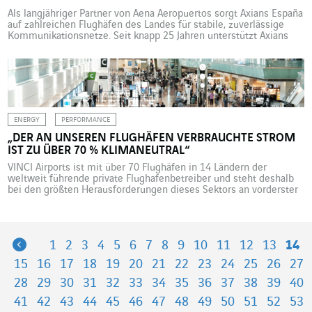
Als langjähriger Partner von Aena Aeropuertos sorgt Axians España
auf zahlreichen Flughäfen des Landes für stabile, zuverlässige
Kommunikationsnetze. Seit knapp 25 Jahren unterstützt Axians
España die Aena Aeropuertos, einer der weltweit größten
Flughafenbetreiber mit 46 Flughäfen und zwei Heliports in
Spanien sowie direkten oder indirekten Beteiligungen an 23
weiteren Flughafenstandorten weltweit. Axians, die ICT-Marke von
[…]
ENERGY
PERFORMANCE
„DER AN UNSEREN FLUGHÄFEN VERBRAUCHTE STROM
IST ZU ÜBER 70 % KLIMANEUTRAL“
VINCI Airports ist mit über 70 Flughäfen in 14 Ländern der
weltweit führende private Flughafenbetreiber und steht deshalb
bei den größten Herausforderungen dieses Sektors an vorderster
Front: Dekarbonisierung, Energiesparen, Energieeffizienz,
Sicherheit und Gefahrenabwehr. Ein Gespräch mit Pierre-Hugues
Schmit, Leiter Vertrieb und Operations bei VINCI Airports, und
Joffrey Maï, Leiter Umwelt und Nachhaltigkeit bei VINCI
Previous
1
2
3
4
5
6
7
8
9
10
11
12
13
14
Concessions. […]
15
16
17
18
19
20
21
22
23
24
25
26
27
28
29
30
31
32
33
34
35
36
37
38
39
40
41
42
43
44
45
46
47
48
49
50
51
52
53