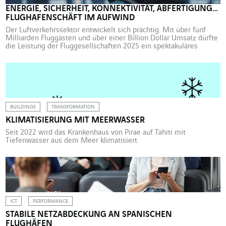
ENERGIE, SICHERHEIT, KONNEKTIVITÄT, ABFERTIGUNG…
FLUGHAFENSCHÄFT IM AUFWIND
Der Luftverkehrssektor entwickelt sich prächtig. Mit über fünf
Milliarden Fluggästen und über einer Billion Dollar Umsatz dürfte
die Leistung der Fluggesellschaften 2025 ein spektakuläres
Wachstum verzeichnen. Von der Optimierung der
Gepäcksortiersysteme über nachhaltige Brandschutzanlagen bis
hin zu Innovationen wie dem digitalen Tower, der
Stromversorgung oder dem Eigenverbrauch von nachhaltiger
Energie tragen die Business Units und […]
BUILDINGS
TRANSFORMATION
KLIMATISIERUNG MIT MEERWASSER
Seit 2022 wird das Krankenhaus von Pirae auf Tahiti mit
Tiefenwasser aus dem Meer klimatisiert.
ICT
PERFORMANCE
STABILE NETZABDECKUNG AN SPANISCHEN
FLUGHÄFEN