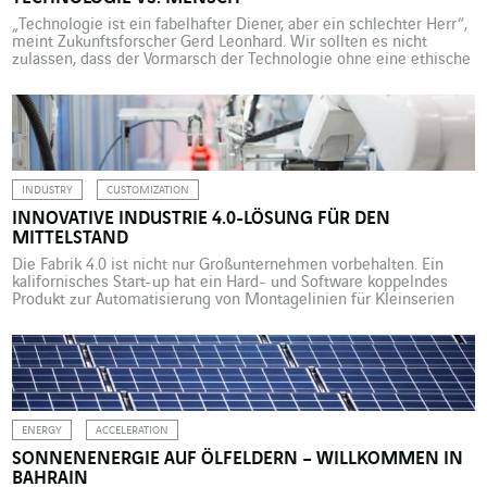
„Technologie ist ein fabelhafter Diener, aber ein schlechter Herr“,
meint Zukunftsforscher Gerd Leonhard. Wir sollten es nicht
zulassen, dass der Vormarsch der Technologie ohne eine ethische
Grundsatzdebatte erfolgt. Sensoren, Algorithmen, Cobots, Cloud,
Automatisierung, KI. Die Technologie hält überall Einzug und
verändert zusehends unsere Art zu leben, zu produzieren und zu
konsumieren. Und das ist erst […]
INDUSTRY
CUSTOMIZATION
INNOVATIVE INDUSTRIE 4.0-LÖSUNG FÜR DEN
MITTELSTAND
Die Fabrik 4.0 ist nicht nur Großunternehmen vorbehalten. Ein
kalifornisches Start-up hat ein Hard- und Software koppelndes
Produkt zur Automatisierung von Montagelinien für Kleinserien
entwickelt. Bright Machines, ein Start-up aus San Francisco, hat
ein Produkt auf den Markt gebracht, das die Einführung der Fabrik
der Zukunft beschleunigen dürfte. Den Entwicklern zufolge wird
diese Hard- und […]
ENERGY
ACCELERATION
SONNENENERGIE AUF ÖLFELDERN – WILLKOMMEN IN
BAHRAIN