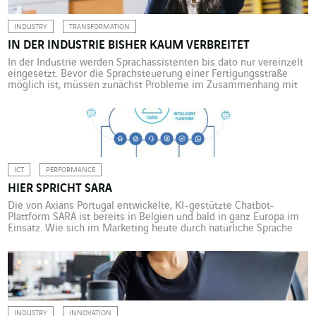
INDUSTRY
TRANSFORMATION
IN DER INDUSTRIE BISHER KAUM VERBREITET
In der Industrie werden Sprachassistenten bis dato nur vereinzelt
eingesetzt. Bevor die Sprachsteuerung einer Fertigungsstraße
möglich ist, müssen zunächst Probleme im Zusammenhang mit
dem Umgebungslärm und der Datenstruktur gelöst werden.
„Athena, Maschine vorheizen!“, ruft ein Techniker mit drahtloser
Hör-Sprech-Garnitur vor einer Werkzeugmaschine. „Die Maschine
ist vorgeheizt“, antwortet eine künstliche Frauenstimme. Dieser
Dialog zwischen Mensch und […]
ICT
PERFORMANCE
HIER SPRICHT SARA
Die von Axians Portugal entwickelte, KI-gestützte Chatbot-
Plattform SARA ist bereits in Belgien und bald in ganz Europa im
Einsatz. Wie sich im Marketing heute durch natürliche Sprache
ein grundlegender Wandel vollzieht. Chatbots, im Kundendienst
eingesetzte Dialogsysteme, haben sich in den letzten Jahren
rapide vermehrt. Dank Fortschritten im Bereich künstliche
Intelligenz wurden sie zu „Voicebots“ […]
INDUSTRY
INNOVATION