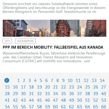
Omexom errichtet ein zweites Solarkraftwerk inmitten eines
Ölfördergebiets und beschleunigt so die Energiewende in diesem
kleinen Königreich im Persischen Golf. Standortsuche ist im
Königreich Bahrain keine einfache Aufgabe. Das Land verfügt über
wenig Fläche, und die dient vor allem der Ölgewinnung. Um die
Energiewende einzuleiten, soll nun Platz für Solaranlagen
geschaffen werden. Die Erdölmonarchie hat […]
CITY
ACCELERATION
PPP IM BEREICH MOBILITY: FALLBEISPIEL AUS KANADA
Wasserstoffbetriebene Busse, fahrerlose elektrische Pendlerzüge
usw.: das Canadian Urban Transit Research and Innovation
Consortium (CUTRIC) will mithilfe von Innovations- und
Wirtschaftsförderung ein intelligentes, emissionsarmes
Mobilitätssystem schaffen. Josipa Petrunic, CEO von CUTRIC,
erläutert in einem Interview im McKinsey Quarterly Magazine,
wie dieses Ziel in enger Zusammenarbeit mit
Previous
1
2
3
4
5
6
7
8
9
10
11
12
13
14
Kommunalverwaltungen, Herstellern und
Technologieunternehmen erreicht werden soll. Besondere
15
16
17
18
19
20
21
22
23
24
25
26
27
Herausforderungen […]
28
29
30
31
32
33
34
35
36
37
38
39
40
41
42
43
44
45
46
47
48
49
50
51
52
53
54
55
56
57
58
59
60
61
62
63
64
65
66