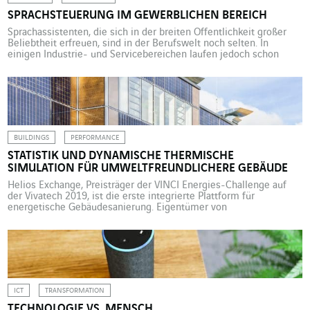
SPRACHSTEUERUNG IM GEWERBLICHEN BEREICH
Sprachassistenten, die sich in der breiten Öffentlichkeit großer
Beliebtheit erfreuen, sind in der Berufswelt noch selten. In
einigen Industrie- und Servicebereichen laufen jedoch schon
erste Tests, um dieses neue Instrument zur Kommunikation
zwischen Mensch und Maschine zu erproben. Zur
Kontaktaufnahme mit dem Sprachassistenten bietet der
Weltmarktführer Amazon, bis vor Kurzem nur per Echo-Box mit
Alexa […]
BUILDINGS
PERFORMANCE
STATISTIK UND DYNAMISCHE THERMISCHE
SIMULATION FÜR UMWELTFREUNDLICHERE GEBÄUDE
Helios Exchange, Preisträger der VINCI Energies-Challenge auf
der Vivatech 2019, ist die erste integrierte Plattform für
energetische Gebäudesanierung. Eigentümer von
Dienstleistungsgebäuden können damit viel Zeit und Geld sparen.
Die Eigentümer von Dienstleistungsgebäuden ab einer Größe von
1000 Quadratmetern haben kaum noch eine Wahl: Sie müssen
den Energieverbrauch ihrer Liegenschaften senken. In Frankreich
schreibt ein kürzlich […]
ICT
TRANSFORMATION
TECHNOLOGIE VS. MENSCH