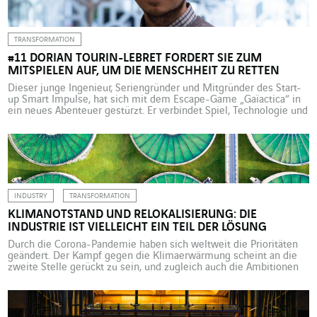
Quelle „nicht verlagerbarer, lokaler Arbeitsplätze“, so Audrey
Zermati. Außerdem ist der Gebäudesektor […]
TRANSFORMATION
#11 DORIAN TOURIN-LEBRET FORDERT SIE ZUM
MITSPIELEN AUF, UM DIE MENSCHHEIT ZU RETTEN
Dieser junge Ingenieur, Seriengründer und Mitgründer des Start-
up Smart Impulse, hat sich mit dem Escape-Game „Gaïactica“ in
ein neues Abenteuer gestürzt. Er verbindet Spiel, Technologie und
Umwelt, um auf Fragen des Klimawandels aufmerksam zu
machen. Dorian Tourin-Lebret ist Unternehmer, Consultant,
Ausbilder und Coach und hat mit seinen 31 Jahren bereits
mehrere Leben hinter sich. „Ich […]
INDUSTRY
TRANSFORMATION
KLIMANOTSTAND UND RELOKALISIERUNG: DIE
INDUSTRIE IST VIELLEICHT EIN TEIL DER LÖSUNG
Durch die Corona-Pandemie haben sich weltweit die Prioritäten
geändert. Der Kampf gegen die Klimaerwärmung scheint an die
zweite Stelle gerückt zu sein, und zugleich auch die Ambitionen
der Europäischen Union, die es sich zum Ziel gesetzt hatte, ihre
Treibhausgasemissionen (THG) bis 2030 um 55% zu senken, um
bis 2050 die von ihr angepeilte Klimaneutralität zu […]