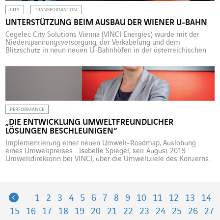
CITY
TRANSFORMATION
UNTERSTÜTZUNG BEIM AUSBAU DER WIENER U-BAHN
Cegelec City Solutions Vienna (VINCI Energies) wurde mit der
Niederspannungsversorgung, der Verkabelung und dem
Blitzschutz in neun neuen U-Bahnhöfen in der österreichischen
Hauptstadt beauftragt. Mit der Verlängerung der U2 und dem Bau
der U5 setzt die österreichische Hauptstadt auf die Erweiterung
und Modernisierung ihres U-Bahnnetzes, um den Bedarf der bis
2030 auf 2 Millionen anwachsenden […]
PERFORMANCE
„DIE ENTWICKLUNG UMWELTFREUNDLICHER
LÖSUNGEN BESCHLEUNIGEN“
Implementierung einer neuen Umwelt-Roadmap, Auslobung
eines Umweltpreises… Isabelle Spiegel, seit August 2019
Umweltdirektorin bei VINCI, über die Umweltziele des Konzerns.
Im Januar 2020 veröffentlichte VINCI die neue Umwelt-Roadmap.
Handelt es sich dabei lediglich um die Fortsetzung der bereits
laufenden Maßnahmen oder um eine spürbare Beschleunigung?
Isabelle Spiegel. Das VINCI-Konzernmanifest enthält seit 2009
Previous
1
2
3
4
5
6
7
8
9
10
11
12
13
14
unsere Selbstverpflichtung „Gemeinsam […]
15
16
17
18
19
20
21
22
23
24
25
26
27