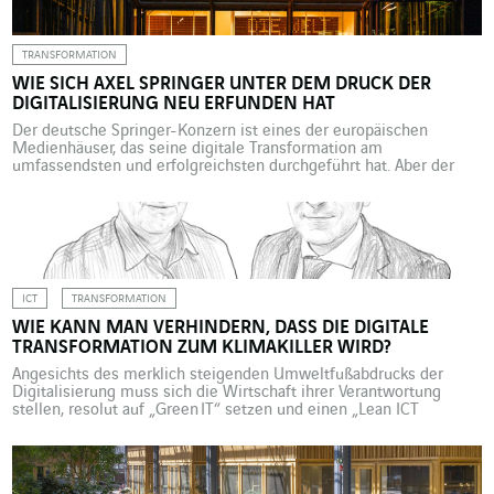
TRANSFORMATION
WIE SICH AXEL SPRINGER UNTER DEM DRUCK DER
DIGITALISIERUNG NEU ERFUNDEN HAT
Der deutsche Springer-Konzern ist eines der europäischen
Medienhäuser, das seine digitale Transformation am
umfassendsten und erfolgreichsten durchgeführt hat. Aber der
Konzernumbau ist noch nicht abgeschlossen. Gerade die
Medienbranche und insbesondere die Printmedien sind von der
Digitalisierung in ihren Grundfesten erschüttert worden. Alle
Zeitungsverlage haben mehr oder weniger erfolgreich versucht,
ihr althergebrachtes, auf Printmedien gründendes
Geschäftsmodell […]
ICT
TRANSFORMATION
WIE KANN MAN VERHINDERN, DASS DIE DIGITALE
TRANSFORMATION ZUM KLIMAKILLER WIRD?
Angesichts des merklich steigenden Umweltfußabdrucks der
Digitalisierung muss sich die Wirtschaft ihrer Verantwortung
stellen, resolut auf „Green IT“ setzen und einen „Lean ICT
Approach“ in die Wege leiten. Hugues Ferreboeuf, Deputy
Managing Director von Virtus Management und seit 2018
Projektleiter des für energiesparende Informationstechnologien
eintretenden Berichts „Lean ICT – Pour une sobriété numérique“