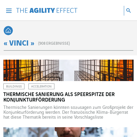
Gehen Sie direkt zum Inhalt der Seite
Gehen Sie zur Hauptnavigation
Gehen Sie zur Forschung
Su
Menu
Suc
Zurück zur Startseite
« VINCI »
(
908
ERGEBNISSE)
BUILDINGS
ACCELERATION
THERMISCHE SANIERUNG ALS SPEERSPITZE DER
KONJUNKTURFÖRDERUNG
Thermische Sanierungen könnten sozusagen zum Großprojekt der
Konjunkturförderung werden. Der französische Klima-Bürgerrat
hat diese Thematik bereits in seine Vorschlagsliste
aufgenommen. Emmanuel Macron und Jean Castex haben
ebenfalls deren Bedeutung herausgestellt. Diese Großbaustelle
verspricht in der Tat vielseitigen Nutzen. Es handelt sich um eine