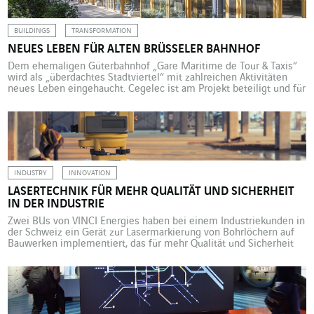
der Denkfabrik The […]
BUILDINGS
TRANSFORMATION
NEUES LEBEN FÜR ALTEN BRÜSSELER BAHNHOF
Dem ehemaligen Güterbahnhof „Gare Maritime de Tour & Taxis“
wird als „überdachtes Stadtviertel“ mit zahlreichen Aktivitäten
neues Leben eingehaucht. Cegelec ist am Projekt beteiligt und für
die Heizungs-, Klima- und Lüftungsanlagen zuständig. Der Anfang
des 20. Jahrhunderts entstandene Brüsseler Güterbahnhof „Gare
Maritime de Tour & Taxis“ ist aufgrund veränderter
Warenverkehrsströme schon lange verwaist. Doch nun […]
INDUSTRY
INNOVATION
LASERTECHNIK FÜR MEHR QUALITÄT UND SICHERHEIT
IN DER INDUSTRIE
Zwei BUs von VINCI Energies haben bei einem Industriekunden in
der Schweiz ein Gerät zur Lasermarkierung von Bohrlöchern auf
Bauwerken implementiert, das für mehr Qualität und Sicherheit
sorgt. Bis vor kurzem mussten auf Baustellen Bohrlöcher zur
Montage von Kabeltrassen oder elektrischen Geräten noch mit
der Hand ausgemessen werden. Dafür übertrugen die Mitarbeiter
händisch die Maße […]