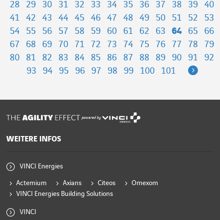
28
29
30
31
32
33
34
35
36
37
38
39
40
41
42
43
44
45
46
47
48
49
50
51
52
53
54
55
56
57
58
59
60
61
62
63
64
65
66
67
68
69
70
71
72
73
74
75
76
77
78
79
80
81
82
83
84
85
86
87
88
89
90
91
92
Next
93
94
95
96
97
98
99
100
101
powered by
WEITERE INFOS
VINCI Energies
Actemium
Axians
Citeos
Omexom
VINCI Energies Building Solutions
VINCI