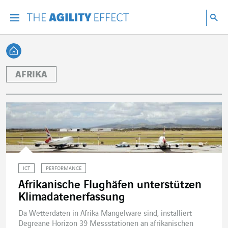
Gehen Sie direkt zum Inhalt der Seite
Gehen Sie zur Hauptnavigation
Gehen Sie zur Forschung
Su
Menu
Suc
Zurück zur Startseite
AFRIKA
ICT
PERFORMANCE
Afrikanische Flughäfen unterstützen
Klimadatenerfassung
Da Wetterdaten in Afrika Mangelware sind, installiert
Degreane Horizon 39 Messstationen an afrikanischen