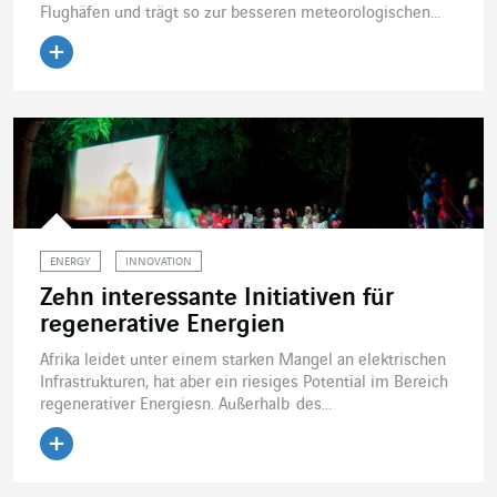
Flughäfen und trägt so zur besseren meteorologischen...
Artikel lesen
ENERGY
INNOVATION
Zehn interessante Initiativen für
regenerative Energien
Afrika leidet unter einem starken Mangel an elektrischen
Infrastrukturen, hat aber ein riesiges Potential im Bereich
regenerativer Energiesn. Außerhalb des...
Artikel lesen