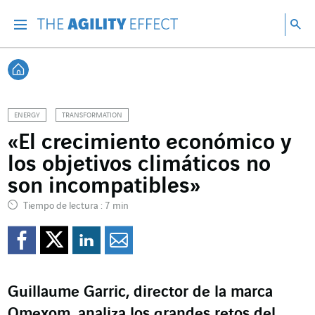
Ir directamente al contenido de la página
Ir a la navegación principal
ir a investigar
Bu
Menu
Bus
Volver a Inicio
ENERGY
TRANSFORMATION
«El crecimiento económico y
los objetivos climáticos no
son incompatibles»
Tiempo de lectura : 7 min
Compartir en Facebook
Compartir en Twitte
Compartir en Lin
Enviar por e-m
Guillaume Garric, director de la marca
Omexom, analiza los grandes retos del