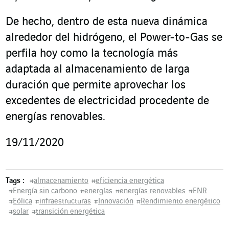
De hecho, dentro de esta nueva dinámica
alrededor del hidrógeno, el Power-to-Gas se
perfila hoy como la tecnología más
adaptada al almacenamiento de larga
duración que permite aprovechar los
excedentes de electricidad procedente de
energías renovables.
19/11/2020
Tags :
#
almacenamiento
#
eficiencia energética
#
Energía sin carbono
#
energías
#
energías renovables
#
ENR
#
Eólica
#
infraestructuras
#
Innovación
#
Rendimiento energético
#
solar
#
transición energética