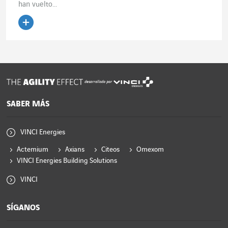
han vuelto...
Leer el artículo
desarrollado por
SABER MÁS
VINCI Energies
Actemium
Axians
Citeos
Omexom
VINCI Energies Building Solutions
VINCI
SÍGANOS