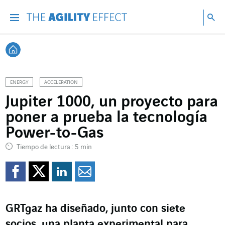
Ir directamente al contenido de la página
Ir a la navegación principal
ir a investigar
Bu
Menu
Bus
Volver a Inicio
ENERGY
ACCELERATION
Jupiter 1000, un proyecto para
poner a prueba la tecnología
Power-to-Gas
Tiempo de lectura : 5 min
Compartir en Facebook
Compartir en Twitte
Compartir en Lin
Enviar por e-m
GRTgaz ha diseñado, junto con siete
socios, una planta experimental para