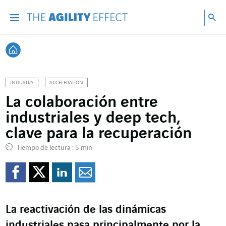
Ir directamente al contenido de la página
Ir a la navegación principal
ir a investigar
Bu
Menu
Bus
Volver a Inicio
INDUSTRY
ACCELERATION
La colaboración entre
industriales y deep tech,
clave para la recuperación
Tiempo de lectura : 5 min
Compartir en Facebook
Compartir en Twitte
Compartir en Lin
Enviar por e-m
La reactivación de las dinámicas
industriales pasa principalmente por la