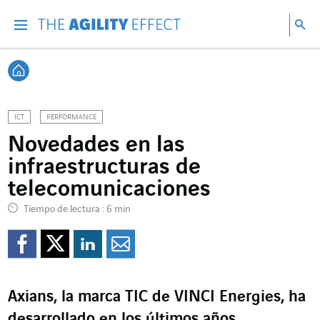
Ir directamente al contenido de la página
Ir a la navegación principal
ir a investigar
Bu
Menu
Bus
Volver a Inicio
ICT
PERFORMANCE
Novedades en las
infraestructuras de
telecomunicaciones
Tiempo de lectura : 6 min
Compartir en Facebook
Compartir en Twitte
Compartir en Lin
Enviar por e-m
Axians, la marca TIC de VINCI Energies, ha
desarrollado en los últimos años