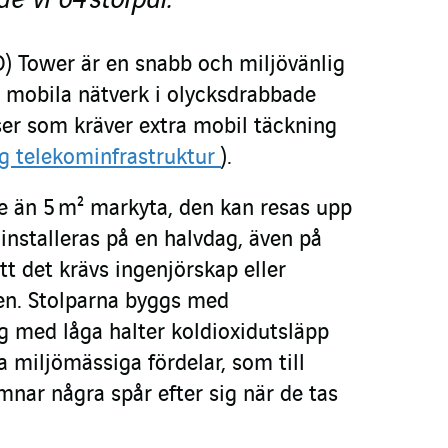
O) Tower är en snabb och miljövänlig
a mobila nätverk i olycksdrabbade
ser som kräver extra mobil täckning
g telekominfrastruktur
).
e än 5 m² markyta, den kan resas upp
 installeras på en halvdag, även på
tt det krävs ingenjörskap eller
n. Stolparna byggs med
g med låga halter koldioxidutsläpp
 miljömässiga fördelar, som till
mnar några spår efter sig när de tas