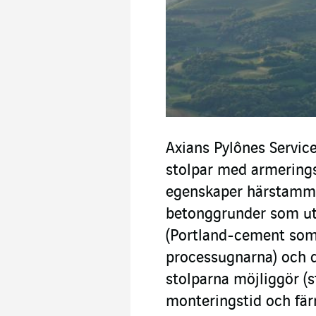
Axians Pylônes Servic
stolpar med armering
egenskaper härstamma
betonggrunder som utg
(Portland-cement som 
processugnarna) och 
stolparna möjliggör (s
monteringstid och färr