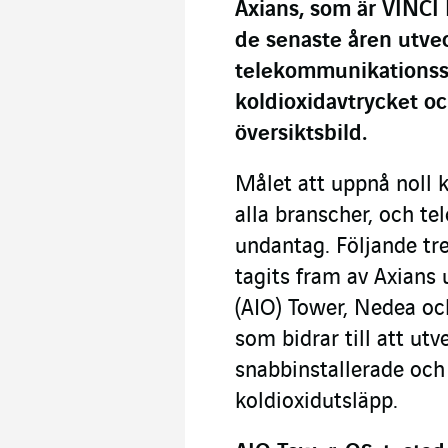
Axians, som är VINCI
de senaste åren utvec
telekommunikationss
koldioxidavtrycket och
översiktsbild.
Målet att uppnå noll k
alla branscher, och te
undantag. Följande tre
tagits fram av Axians 
(AIO) Tower, Nedea oc
som bidrar till att ut
snabbinstallerade och a
koldioxidutsläpp.