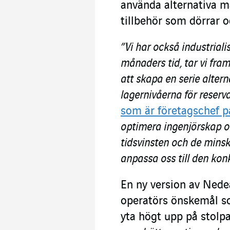
använda alternativa ma
tillbehör som dörrar o
”Vi har också industrial
månaders tid, tar vi fra
att skapa en serie altern
lagernivåerna för reserv
som är företagschef på
optimera ingenjörskap o
tidsvinsten och de mins
anpassa oss till den ko
En ny version av Nedea
operatörs önskemål som
yta högt upp på stolpa