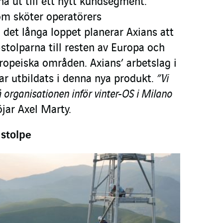
nå ut till ett nytt kundsegment:
m sköter operatörers
I det långa loppet planerar Axians att
stolparna till resten av Europa och
ropeiska områden. Axians’ arbetslag i
ar utbildats i denna nya produkt.
”Vi
å organisationen inför vinter-OS i Milano
öjar Axel Marty.
stolpe