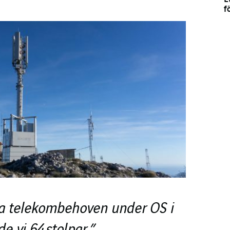
f
cka telekombehoven under OS i
de vi 64 stolpar. ”