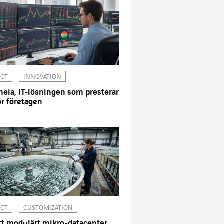
ICT
INNOVATION
heia, IT-lösningen som presterar
ör företagen
ICT
CUSTOMIZATION
tt modulärt mikro-datacenter