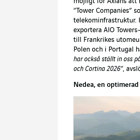
möjligt för Axians att 
”Tower Companies” so
telekominfrastruktur. 
exportera AIO Towers-
till Frankrikes utomeu
Polen och i Portugal h
har också ställt in oss p
och Cortina 2026”
, avsl
Nedea, en optimerad 