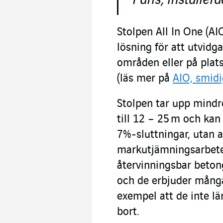
Stolpen All In One (AI
lösning för att utvidg
områden eller på plat
(läs mer på
AIO, smidi
Stolpen tar upp mindr
till 12 – 25 m och kan
7%-sluttningar, utan a
markutjämningsarbete
återvinningsbar beton
och de erbjuder många
exempel att de inte lä
bort.