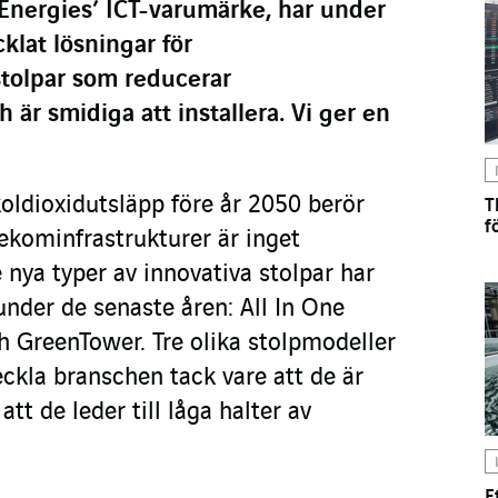
 Energies’ ICT-varumärke, har under
klat lösningar för
tolpar som reducerar
 är smidiga att installera. Vi ger en
oldioxidutsläpp före år 2050 berör
T
f
lekominfrastrukturer är inget
 nya typer av innovativa stolpar har
under de senaste åren: All In One
h GreenTower. Tre olika stolpmodeller
veckla branschen tack vare att de är
tt de leder till låga halter av
E