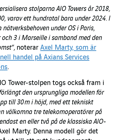
rsialisera stolparna AIO Towers år 2018,
200, varav ett hundratal bara under 2024. I
a nätverksbehoven under OS i Paris,
ar och 3 i Marseille i samband med den
omst”,
noterar
Axel Marty, som är
onell handel på Axians Services
ons
.
AIO Tower-stolpen togs också fram i
 förlängt den ursprungliga modellen för
pp till 30 m i höjd, med ett tekniskt
n välkomna tre telekomoperatörer på
endast en eller två på de klassiska AIO-
 Axel Marty. Denna modell gör det