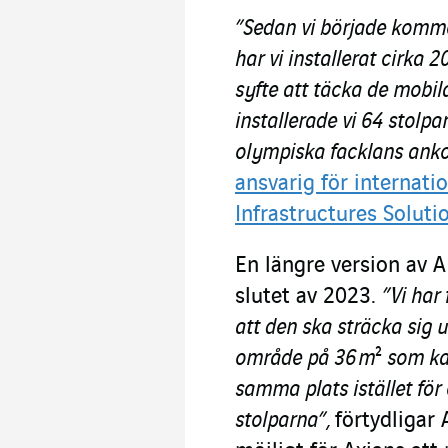
”Sedan vi började komme
har vi installerat cirka 
syfte att täcka de mobil
installerade vi 64 stolp
olympiska facklans ank
ansvarig för internati
Infrastructures Soluti
En längre version av 
slutet av 2023.
”Vi har
att den ska sträcka sig u
område på 36 m
²
som ka
samma plats istället för 
stolparna”,
förtydligar