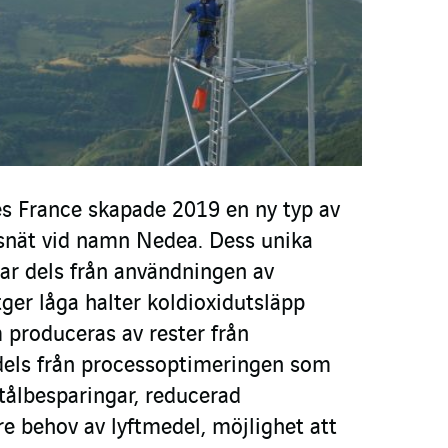
es France skapade 2019 en ny typ av
snät vid namn Nedea. Dess unika
r dels från användningen av
er låga halter koldioxidutsläpp
produceras av rester från
dels från processoptimeringen som
tålbesparingar, reducerad
e behov av lyftmedel, möjlighet att