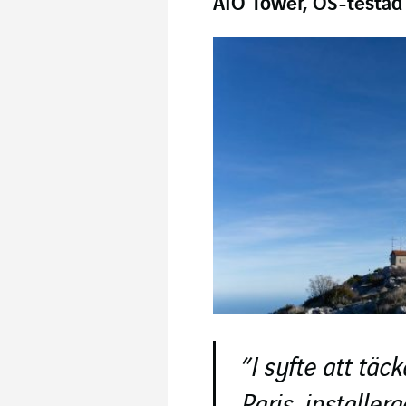
AIO Tower, OS-testad
”I syfte att tä
Paris, installera