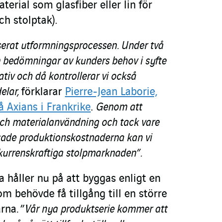
terial som glasfiber eller lin för
ch stolptak).
iserat utformningsprocessen. Under två
m bedömningar av kunders behov i syfte
ativ och då kontrollerar vi också
delar,
förklarar
Pierre-Jean Laborie,
 Axians i Frankrike
.
Genom att
ch materialanvändning och tack vare
kade produktionskostnaderna kan vi
nkurrenskraftiga stolpmarknaden”.
 håller nu på att byggas enligt en
 behövde få tillgång till en större
rna. ”
Vår nya produktserie kommer att