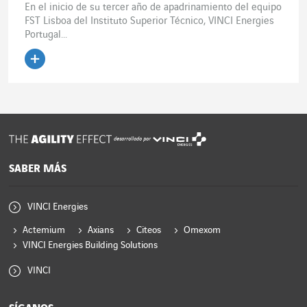
En el inicio de su tercer año de apadrinamiento del equipo
FST Lisboa del Instituto Superior Técnico, VINCI Energies
Portugal...
Leer el artículo
desarrollado por
SABER MÁS
VINCI Energies
Actemium
Axians
Citeos
Omexom
VINCI Energies Building Solutions
VINCI