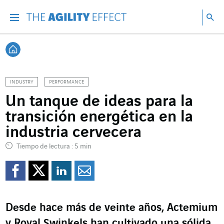
Ir directamente al contenido de la página
Ir a la navegación principal
ir a investigar
Bu
Menu
Bus
Volver a Inicio
INDUSTRY
PERFORMANCE
Un tanque de ideas para la
transición energética en la
industria cervecera
Tiempo de lectura : 5 min
Compartir en Facebook
Compartir en Twitte
Compartir en Lin
Enviar por e-m
Desde hace más de veinte años, Actemium
y Royal Swinkels han cultivado una sólida