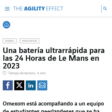
Ir directamente al contenido de la página
Ir a la navegación principal
ir a investigar
Bu
Menu
Bus
Volver a Inicio
ENERGY
INNOVATION
Una batería ultrarrápida para
las 24 Horas de Le Mans en
2023
Tiempo de lectura : 4 min
Compartir en Facebook
Compartir en Twitte
Compartir en Lin
Enviar por e-m
Omexom está acompañando a un equipo
de estudiantes neerlandeses que se ha