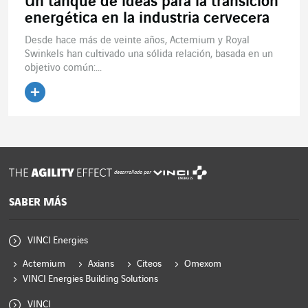
Un tanque de ideas para la transición
energética en la industria cervecera
Desde hace más de veinte años, Actemium y Royal
Swinkels han cultivado una sólida relación, basada en un
objetivo común:...
Leer el artículo
desarrollado por
SABER MÁS
VINCI Energies
Actemium
Axians
Citeos
Omexom
VINCI Energies Building Solutions
VINCI