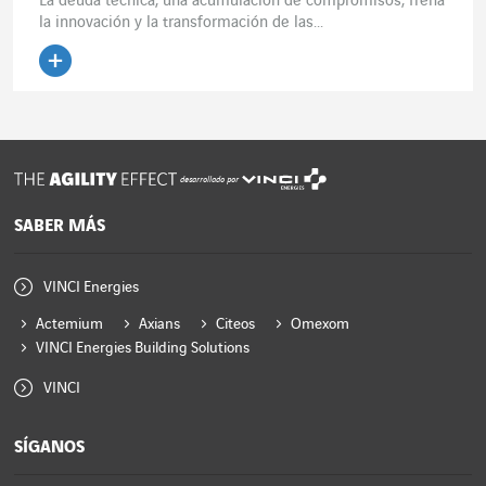
La deuda técnica, una acumulación de compromisos, frena
la innovación y la transformación de las...
desarrollado por
SABER MÁS
VINCI Energies
Actemium
Axians
Citeos
Omexom
VINCI Energies Building Solutions
VINCI
SÍGANOS