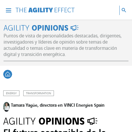
Ir directamente al contenido de la página
Ir a la navegación principal
ir a investigar
Bu
Menu
Bus
Agility Opinions
Puntos de vista de personalidades destacadas, dirigentes,
investigadores y líderes de opinión sobre temas de
actualidad o temas clave en materia de transformación
digital y transición energética.
Volver a Inicio
ENERGY
TRANSFORMATION
Tamara Yagüe, directora en VINCI Energies Spain