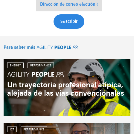
Para saber más
Agility People
ENERGY
PERFORMANCE
Un trayectoria profesional atípica,
alejada de las vías convencionales
ICT
PERFORMANCE