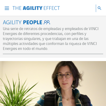
Ir directamente al contenido de la página
Ir a la navegación principal
ir a investigar
Bu
Menu
Bus
Agility People
Una serie de retratos de empleadas y empleados de VINCI
Energies de diferentes procedencias, con perfiles y
trayectorias singulares, y que trabajan en una de las
múltiples actividades que conforman la riqueza de VINCI
Energies en todo el mundo.