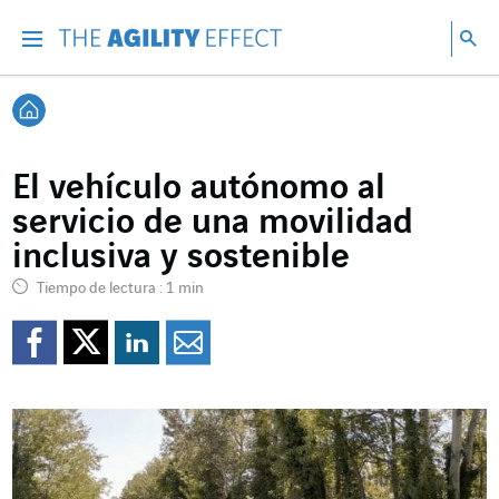
Ir directamente al contenido de la página
Ir a la navegación principal
ir a investigar
Bu
Menu
Bus
Volver a Inicio
El vehículo autónomo al
servicio de una movilidad
inclusiva y sostenible
Tiempo de lectura : 1 min
Compartir en Facebook
Compartir en Twitte
Compartir en Lin
Enviar por e-m