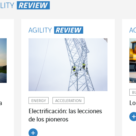
ility Review
B
ENERGY
ACCELERATION
Lo
a
Electrificación: las lecciones
de los pioneros
Le