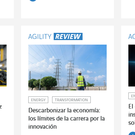
Leer el artículo
E
ENERGY
TRANSFORMATION
z
El
Descarbonizar la economía:
in
los límites de la carrera por la
so
innovación