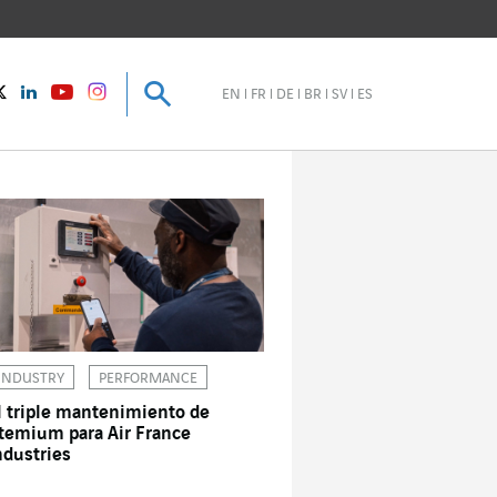
Buscar
Buscar
instagram
Twitter
LinkedIn
Youtube
EN
FR
DE
BR
SV
ES
INDUSTRY
PERFORMANCE
l triple mantenimiento de
temium para Air France
ndustries