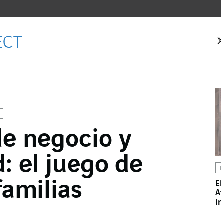
e negocio y
cebook
: el juego de
ter
kedIn
familias
E
A
I