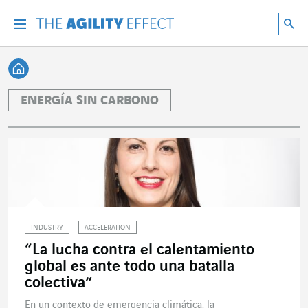
Ir directamente al contenido de la página
Ir a la navegación principal
ir a investigar
Bu
Menu
Bus
Volver a Inicio
ENERGÍA SIN CARBONO
INDUSTRY
ACCELERATION
“La lucha contra el calentamiento
global es ante todo una batalla
colectiva”
En un contexto de emergencia climática, la