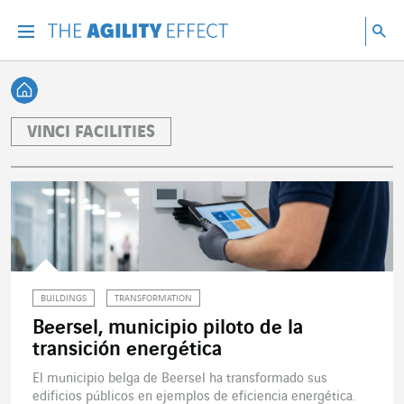
Ir directamente al contenido de la página
Ir a la navegación principal
ir a investigar
Bu
Menu
Bus
Volver a Inicio
VINCI FACILITIES
BUILDINGS
TRANSFORMATION
Beersel, municipio piloto de la
transición energética
El municipio belga de Beersel ha transformado sus
edificios públicos en ejemplos de eficiencia energética.