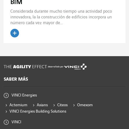
BIM
Considerada durante mucho tiempo una actividad poco
innovadora, la la construcción de edificios incorpora un
número cada vez mayor de...
Leer el artículo
desarrollado por
SABER MÁS
VINCI Energies
Actemium
Axians
Citeos
Omexom
VINCI Energies Building Solutions
VINCI