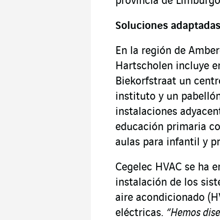
provincia de Limburgo
Soluciones adaptadas
En la región de Amber
Hartscholen incluye e
Biekorfstraat un cent
instituto y un pabelló
instalaciones adyacen
educación primaria c
aulas para infantil y p
Cegelec HVAC se ha en
instalación de los sis
aire acondicionado (H
eléctricas.
“Hemos diseñ