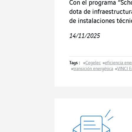
Con el programa “Scho
dota de infraestructu
de instalaciones técni
14/11/2025
Tags :
#
Cegelec
#
eficiencia ene
#
transición energética
#
VINCI E