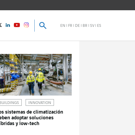
Buscar
Buscar
instagram
Twitter
LinkedIn
Youtube
EN
FR
DE
BR
SV
ES
BUILDINGS
INNOVATION
os sistemas de climatización
eben adoptar soluciones
íbridas y low-tech