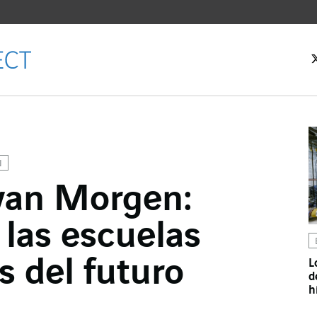
N
van Morgen:
cebook
 las escuelas
ter
kedIn
 del futuro
L
d
h