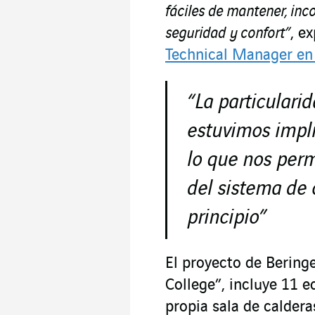
fáciles de mantener, in
seguridad y confort”
, e
Technical Manager e
“La
particulari
estuvimos impli
lo que nos perm
del sistema de 
principio”
El proyecto de Berin
College”, incluye 11 e
propia sala de calder