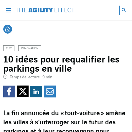
Accéder directement au contenu de la page
Accéder à la navigation principale
Accéder à la recherche
Re
Menu
Rec
Retour à l'accueil
CITY
INNOVATION
10 idées pour requalifier les
parkings en ville
Temps de lecture : 9 min
Partager sur Facebook
Partager sur Twitter
Partager sur Line
Partager par e
La fin annoncée du « tout-voiture » amène
les villes à s’interroger sur le futur des
parkings et à leur reconversion pour