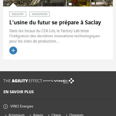
INDUSTRY
INNOVATION
L’usine du futur se prépare à Saclay
Dans les locaux du CEA List, le Factory Lab teste
l’intégration des dernières innovations technologiques
pour les sites de production....
Lire l'article
powered by
EN SAVOIR PLUS
VINCI Energies
Actemium
Axians
Citeos
Omexom