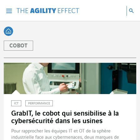
Accéder directement au contenu de la page
Accéder à la navigation principale
Accéder à la recherche
Re
Menu
Rec
Retour à l'accueil
COBOT
ICT
PERFORMANCE
GrabIT, le cobot qui sensibilise à la
cybersécurité dans les usines
Pour rapprocher les équipes IT et OT de la sphère
industrielle face aux cybermenaces, deux marques de