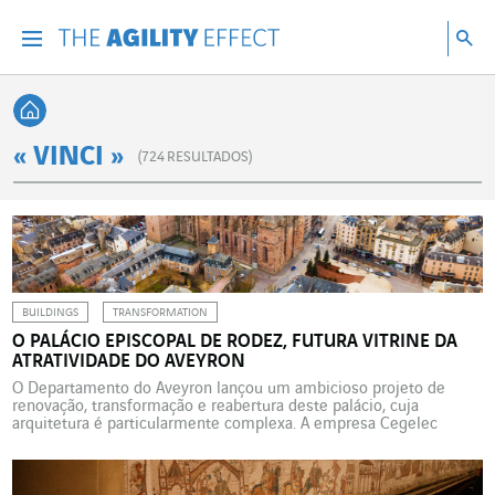
Vá diretamente para o conteúdo da página
Ir para a navegação principal
Ir para a pesquisa
Pes
Menu
Pesq
Voltar à página inicial
« VINCI »
(
724
RESULTADOS)
BUILDINGS
TRANSFORMATION
O PALÁCIO EPISCOPAL DE RODEZ, FUTURA VITRINE DA
ATRATIVIDADE DO AVEYRON
O Departamento do Aveyron lançou um ambicioso projeto de
renovação, transformação e reabertura deste palácio, cuja
arquitetura é particularmente complexa. A empresa Cegelec
Rodez Electricité foi selecionada para executar as obras elétricas.
Determinado a preservar e valorizar seu patrimônio histórico, o
Departamento do Aveyron iniciou um projeto de reabilitação e