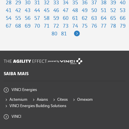
28
29
30
31
32
33
34
35
36
37
38
39
40
41
42
43
44
45
46
47
48
49
50
51
52
53
54
55
56
57
58
59
60
61
62
63
64
65
66
67
68
69
70
71
72
73
74
75
76
77
78
79
Next
80
81
powered by
SAIBA MAIS
VINCI Energies
Actemium
Axians
Citeos
Omexom
VINCI Energies Building Solutions
VINCI