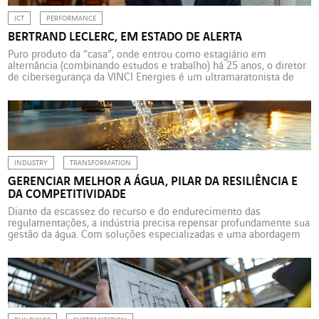
ICT
PERFORMANCE
BERTRAND LECLERC, EM ESTADO DE ALERTA
Puro produto da “casa”, onde entrou como estagiário em
alternância (combinando estudos e trabalho) há 25 anos, o diretor
de cibersegurança da VINCI Energies é um ultramaratonista de
trilha amador que combina resistência e vigilância a serviço de
um grupo internacional permanentemente exposto a ameaças
digitais. No dia 28 de agosto de 2026, Bertrand Leclerc […]
INDUSTRY
TRANSFORMATION
GERENCIAR MELHOR A ÁGUA, PILAR DA RESILIÊNCIA E
DA COMPETITIVIDADE
Diante da escassez do recurso e do endurecimento das
regulamentações, a indústria precisa repensar profundamente sua
gestão da água. Com soluções especializadas e uma abordagem
ecologicamente responsável, a Actemium acompanha essa
transição, transformando uma restrição regulatória em alavanca
de inovação, desempenho e sustentabilidade. Em todo o mundo, a
água está sob pressão crescente. Com a […]