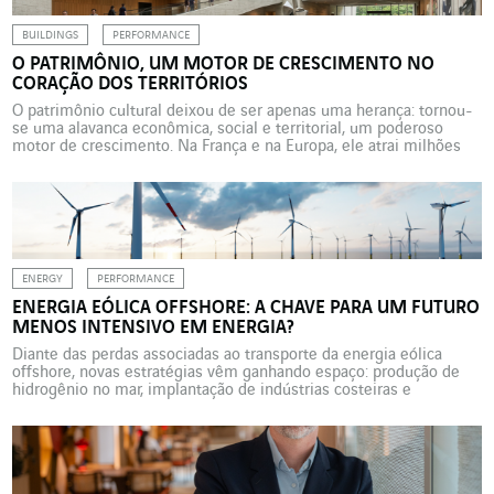
BUILDINGS
PERFORMANCE
O PATRIMÔNIO, UM MOTOR DE CRESCIMENTO NO
CORAÇÃO DOS TERRITÓRIOS
O patrimônio cultural deixou de ser apenas uma herança: tornou-
se uma alavanca econômica, social e territorial, um poderoso
motor de crescimento. Na França e na Europa, ele atrai milhões
de visitantes, gera empregos e impulsiona os territórios. Análise.
Por muito tempo visto apenas como uma herança a ser
preservada por seu valor simbólico, o patrimônio […]
ENERGY
PERFORMANCE
ENERGIA EÓLICA OFFSHORE: A CHAVE PARA UM FUTURO
MENOS INTENSIVO EM ENERGIA?
Diante das perdas associadas ao transporte da energia eólica
offshore, novas estratégias vêm ganhando espaço: produção de
hidrogênio no mar, implantação de indústrias costeiras e
conversão em calor. São soluções que buscam reduzir custos,
estabilizar as redes e dinamizar as regiões. A integração da
energia eólica marítima às redes elétricas nacionais é um dos
grandes […]