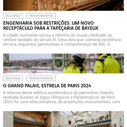
renovação do palácio episcopal de […]
BUILDINGS
TRANSFORMATION
ENGENHARIA SOB RESTRIÇÕES: UM NOVO
RECEPTÁCULO PARA A TAPEÇARIA DE BAYEUX
A cidade normanda iniciou a reforma do museu dedicado ao
célebre bordado do século XI. Uma obra que combina excelência
técnica, requisitos patrimoniais e compromissos de RSE. A
Cegelec Normandie Projets (VINCI Energies Building Solutions)
foi selecionada para uma parte do lote técnico. No outono de
2025, o Museu da Tapeçaria de Bayeux fechou suas […]
BUILDINGS
TRANSFORMATION
O GRAND PALAIS, ESTRELA DE PARIS 2024
A reforma deste edifício emblemático do patrimônio francês,
revelada durante os Jogos Olímpicos e Paraolímpicos de Paris
2024, foi uma obra complexa, de proporções monumentais, com
muitos lotes técnicos confiados a empresas da VINCI Energies.
Um verdadeiro desafio de organização e adaptação. Entre 2022 e
2025, o centro de Paris foi o palco de uma […]