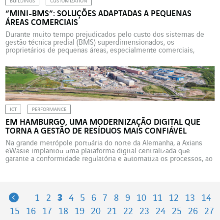
BUILDINGS
CUSTOMIZATION
“MINI-BMS”: SOLUÇÕES ADAPTADAS A PEQUENAS
ÁREAS COMERCIAIS
Durante muito tempo prejudicados pelo custo dos sistemas de
gestão técnica predial (BMS) superdimensionados, os
proprietários de pequenas áreas, especialmente comerciais,
podem agora contar com soluções leves, eficientes e acessíveis.
O diagnóstico é claro. Segundo o GIMELEC, grupo de empresas do
setor eletroeletrônico e digital francês, apenas 16% dos
estabelecimentos, edifícios e espaços comerciais estão […]
ICT
PERFORMANCE
EM HAMBURGO, UMA MODERNIZAÇÃO DIGITAL QUE
TORNA A GESTÃO DE RESÍDUOS MAIS CONFIÁVEL
Na grande metrópole portuária do norte da Alemanha, a Axians
eWaste implantou uma plataforma digital centralizada que
garante a conformidade regulatória e automatiza os processos, ao
mesmo tempo em que melhora a experiência dos usuários na
gestão de resíduos. À medida que as exigências regulatórias se
tornam mais rigorosas, a gestão de resíduos se transforma […]
Previous
1
2
3
4
5
6
7
8
9
10
11
12
13
14
15
16
17
18
19
20
21
22
23
24
25
26
27