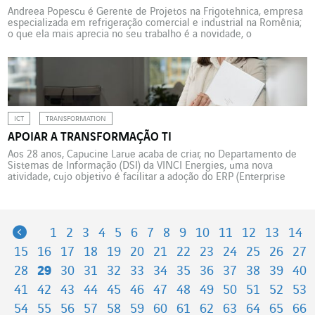
Andreea Popescu é Gerente de Projetos na Frigotehnica, empresa
especializada em refrigeração comercial e industrial na Romênia;
o que ela mais aprecia no seu trabalho é a novidade, o
gerenciamento dos imprevistos e a necessidade de adaptação.
Nestes últimos meses, Andreea Popescu tem pensado muito na
Ucrânia. Nas pessoas sofrendo os dramas da guerra, é […]
ICT
TRANSFORMATION
APOIAR A TRANSFORMAÇÃO TI
Aos 28 anos, Capucine Larue acaba de criar, no Departamento de
Sistemas de Informação (DSI) da VINCI Energies, uma nova
atividade, cujo objetivo é facilitar a adoção do ERP (Enterprise
Resource Planning, um sistema integrado de gestão empresarial)
Codex da VINCI Energies por meio de iniciativas inovadoras de
comunicação e assistência ao usuário. Convencida de […]
Previous
1
2
3
4
5
6
7
8
9
10
11
12
13
14
15
16
17
18
19
20
21
22
23
24
25
26
27
28
29
30
31
32
33
34
35
36
37
38
39
40
41
42
43
44
45
46
47
48
49
50
51
52
53
54
55
56
57
58
59
60
61
62
63
64
65
66