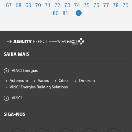
67
68
69
70
71
72
73
74
75
76
77
78
79
Next
80
81
powered by
SAIBA MAIS
VINCI Energies
Actemium
Axians
Citeos
Omexom
VINCI Energies Building Solutions
VINCI
SIGA-NOS