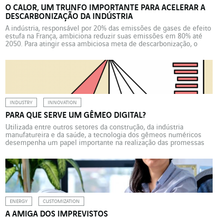
O CALOR, UM TRUNFO IMPORTANTE PARA ACELERAR A
DESCARBONIZAÇÃO DA INDÚSTRIA
A indústria, responsável por 20% das emissões de gases de efeito
estufa na França, ambiciona reduzir suas emissões em 80% até
2050. Para atingir essa ambiciosa meta de descarbonização, o
setor precisa acionar várias alavancas. Começando pelo calor. Na
linha de frente da descarbonização, as chamadas indústrias
pesadas, em especial nove setores com uso intensivo […]
INDUSTRY
INNOVATION
PARA QUE SERVE UM GÊMEO DIGITAL?
Utilizada entre outros setores da construção, da indústria
manufatureira e da saúde, a tecnologia dos gêmeos numéricos
desempenha um papel importante na realização das promessas
da transformação numér
ENERGY
CUSTOMIZATION
A AMIGA DOS IMPREVISTOS