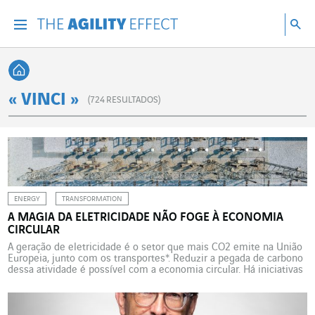
Vá diretamente para o conteúdo da página
Ir para a navegação principal
Ir para a pesquisa
Pes
Menu
Pesq
Voltar à página inicial
« VINCI »
(
724
RESULTADOS)
ENERGY
TRANSFORMATION
A MAGIA DA ELETRICIDADE NÃO FOGE À ECONOMIA
CIRCULAR
A geração de eletricidade é o setor que mais CO2 emite na União
Europeia, junto com os transportes*. Reduzir a pegada de carbono
dessa atividade é possível com a economia circular. Há iniciativas
para desenvolver novos modelos, como o da Omexom na
Finlândia. Uma dezena de funcionários trabalha na Omexom em
Hikiä, na Finlândia. Essa […]