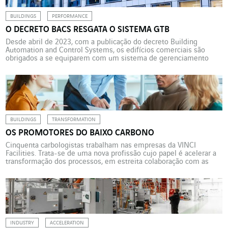
BUILDINGS
PERFORMANCE
O DECRETO BACS RESGATA O SISTEMA GTB
Desde abril de 2023, com a publicação do decreto Building
Automation and Control Systems, os edifícios comerciais são
obrigados a se equiparem com um sistema de gerenciamento
técnico de edifícios e, em particular, de controle do consumo de
energia. Pierre Megret, Smart Building Project Manager na VINCI
Energies Building Solutions, explica o dispositivo. Com a […]
BUILDINGS
TRANSFORMATION
OS PROMOTORES DO BAIXO CARBONO
Cinquenta carbologistas trabalham nas empresas da VINCI
Facilities. Trata-se de uma nova profissão cujo papel é acelerar a
transformação dos processos, em estreita colaboração com as
equipes operacionais (gerentes de empresa, representantes de
vendas, gerentes de negócios). O objetivo é divulgar as ofertas de
baixo carbono para todos os clientes da VINCI Energies Building
Solutions. […]
INDUSTRY
ACCELERATION