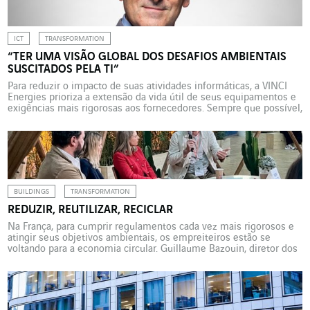
ICT
TRANSFORMATION
“TER UMA VISÃO GLOBAL DOS DESAFIOS AMBIENTAIS
SUSCITADOS PELA TI”
Para reduzir o impacto de suas atividades informáticas, a VINCI
Energies prioriza a extensão da vida útil de seus equipamentos e
exigências mais rigorosas aos fornecedores. Sempre que possível,
os equipamentos são sistematicamente reparados. Dominique
Tessaro, Diretor de Sistemas de Informação, explica. Qual é o
papel da VINCI Energies Systèmes d’Information (VESI) na
promoção da […]
BUILDINGS
TRANSFORMATION
REDUZIR, REUTILIZAR, RECICLAR
Na França, para cumprir regulamentos cada vez mais rigorosos e
atingir seus objetivos ambientais, os empreiteiros estão se
voltando para a economia circular. Guillaume Bazouin, diretor dos
programas start-up e intraempreendedores de Leonard*,
participou na Maddy Keynote 2023 para falar sobre a aplicação
dos princípios da economia circular ao setor da construção
durante uma mesa […]