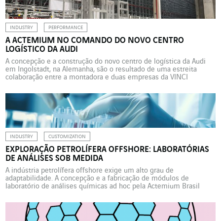
ICT da VINCI […]
INDUSTRY
PERFORMANCE
A ACTEMIUM NO COMANDO DO NOVO CENTRO
LOGÍSTICO DA AUDI
A concepção e a construção do novo centro de logística da Audi
em Ingolstadt, na Alemanha, são o resultado de uma estreita
colaboração entre a montadora e duas empresas da VINCI
Energies, a Actemium ASAS Valencia e a Actemium ASAS
Saarbrücken. O desafio é coordenar todas as partes envolvidas.
Em março de 2023, a Audi […]
INDUSTRY
CUSTOMIZATION
EXPLORAÇÃO PETROLÍFERA OFFSHORE: LABORATÓRIAS
DE ANÁLISES SOB MEDIDA
A indústria petrolífera offshore exige um alto grau de
adaptabilidade. A concepção e a fabricação de módulos de
laboratório de análises químicas ad hoc pela Actemium Brasil
atendem a esse alto nível de exigência. A Actemium Brasil
desenvolveu uma expertise de ponta na concepção e fabricação
de módulos de laboratório offshore para a realização de […]