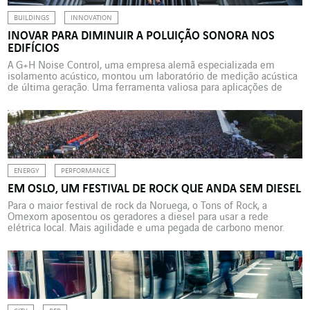
BUILDINGS
INNOVATION
INOVAR PARA DIMINUIR A POLUIÇÃO SONORA NOS
EDIFÍCIOS
A G+H Noise Control, uma empresa alemã especializada em
isolamento acústico, montou um laboratório de medição acústica
de última geração. Uma ferramenta valiosa para aplicações de
clientes, mas também para a pesquisa. Dentro do grupo alemão
G+H (VINCI Energies), que atua nas áreas de isolamento, proteção
contra incêndio e planejamento técnico de edifícios, a G+H […]
ENERGY
PERFORMANCE
EM OSLO, UM FESTIVAL DE ROCK QUE ANDA SEM DIESEL
Para o maior festival de rock da Noruega, o Tons of Rock, a
Omexom aposentou os geradores a diesel para usar a rede
elétrica local. Mais agilidade e uma pegada de carbono menor.
Sem sacrificar o prazer da música. O Tons of Rock (ToR) é o maior
encontro de fãs de rock e heavy metal […]