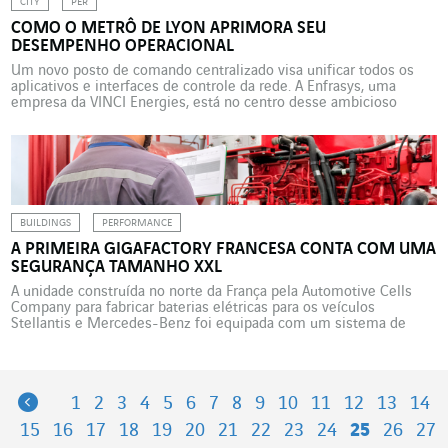
CITY
PER
COMO O METRÔ DE LYON APRIMORA SEU
DESEMPENHO OPERACIONAL
Um novo posto de comando centralizado visa unificar todos os
aplicativos e interfaces de controle da rede. A Enfrasys, uma
empresa da VINCI Energies, está no centro desse ambicioso
projeto lançado pela autoridade organizadora SYTRAL Mobilités.
Com suas 4 linhas, 34 km de trilhos e 42 estações, o metrô de
Lyon é a segunda maior […]
BUILDINGS
PERFORMANCE
A PRIMEIRA GIGAFACTORY FRANCESA CONTA COM UMA
SEGURANÇA TAMANHO XXL
A unidade construída no norte da França pela Automotive Cells
Company para fabricar baterias elétricas para os veículos
Stellantis e Mercedes-Benz foi equipada com um sistema de
segurança contra incêndios à altura da sua dimensão, com a ajuda
da Uxello, que teve que superar vários desafios importantes. A
União Europeia marcou para 2035 o fim […]
Previous
1
2
3
4
5
6
7
8
9
10
11
12
13
14
15
16
17
18
19
20
21
22
23
24
25
26
27