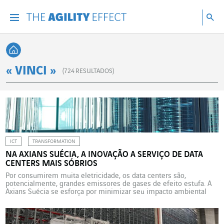
Vá diretamente para o conteúdo da página
Ir para a navegação principal
Ir para a pesquisa
Pes
Menu
Pesq
Voltar à página inicial
« VINCI »
(
724
RESULTADOS)
ICT
TRANSFORMATION
NA AXIANS SUÉCIA, A INOVAÇÃO A SERVIÇO DE DATA
CENTERS MAIS SÓBRIOS
Por consumirem muita eletricidade, os data centers são,
potencialmente, grandes emissores de gases de efeito estufa. A
Axians Suécia se esforça por minimizar seu impacto ambiental
nessa área, implementando medidas concretas e sistemas
inovadores. Os data centers consomem muita eletricidade. Como
um dos principais participantes em seu setor, a Axians, a marca