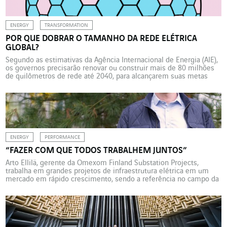
ENERGY
TRANSFORMATION
POR QUE DOBRAR O TAMANHO DA REDE ELÉTRICA
GLOBAL?
Segundo as estimativas da Agência Internacional de Energia (AIE),
os governos precisarão renovar ou construir mais de 80 milhões
de quilômetros de rede até 2040, para alcançarem suas metas
climáticas.
ENERGY
PERFORMANCE
“FAZER COM QUE TODOS TRABALHEM JUNTOS”
Arto Ellilä, gerente da Omexom Finland Substation Projects,
trabalha em grandes projetos de infraestrutura elétrica em um
mercado em rápido crescimento, sendo a referência no campo da
transição energética. Saber orquestrar as habilidades é
fundamental para o sucesso desse tipo de projeto. Às margens do
Golfo de Bótnia, em Oulu, cerca de 600 km ao […]