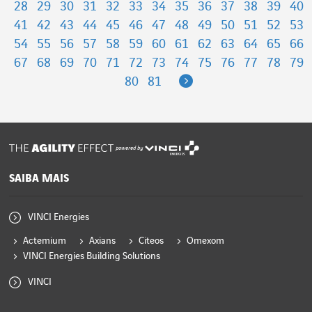
28
29
30
31
32
33
34
35
36
37
38
39
40
41
42
43
44
45
46
47
48
49
50
51
52
53
54
55
56
57
58
59
60
61
62
63
64
65
66
67
68
69
70
71
72
73
74
75
76
77
78
79
Next
80
81
powered by
SAIBA MAIS
VINCI Energies
Actemium
Axians
Citeos
Omexom
VINCI Energies Building Solutions
VINCI