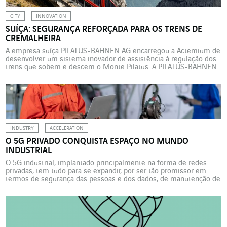
CITY
INNOVATION
SUÍÇA: SEGURANÇA REFORÇADA PARA OS TRENS DE
CREMALHEIRA
A empresa suíça PILATUS-BAHNEN AG encarregou a Actemium de
desenvolver um sistema inovador de assistência à regulação dos
trens que sobem e descem o Monte Pilatus. A PILATUS-BAHNEN
AG, verdadeira instituição na Suíça, oferece aos turistas do mundo
inteiro um acesso ferroviário ao Monte Pilatus, um dos destinos
mais populares dos Alpes suíços. Desde que […]
INDUSTRY
ACCELERATION
O 5G PRIVADO CONQUISTA ESPAÇO NO MUNDO
INDUSTRIAL
O 5G industrial, implantado principalmente na forma de redes
privadas, tem tudo para se expandir, por ser tão promissor em
termos de segurança das pessoas e dos dados, de manutenção de
instalações e desempenho de processos. Panorama da situação
com Thierry Delpech, especialista em Indústria 5.0 da Actemium.
Impulsionada pela revolução digital e pela transição […]