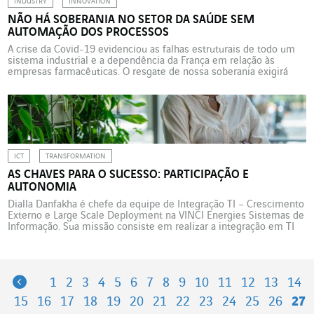
INDUSTRY
INNOVATION
NÃO HÁ SOBERANIA NO SETOR DA SAÚDE SEM
AUTOMAÇÃO DOS PROCESSOS
A crise da Covid-19 evidenciou as falhas estruturais de todo um
sistema industrial e a dependência da França em relação às
empresas farmacêuticas. O resgate de nossa soberania exigirá
que sejam feitas certas opções econômicas e tecnológicas. No
dia 13 de junho de 2023, o Presidente da República Francesa,
Emmanuel Macron, anunciou que as linhas […]
ICT
TRANSFORMATION
AS CHAVES PARA O SUCESSO: PARTICIPAÇÃO E
AUTONOMIA
Dialla Danfakha é chefe da equipe de Integração TI – Crescimento
Externo e Large Scale Deployment na VINCI Energies Sistemas de
Informação. Sua missão consiste em realizar a integração em TI
de novas empresas e a implantação em larga escala de novas
soluções e processos de TI. Durante dez meses, Dialla Danfakha
dedicou sua energia […]
Previous
1
2
3
4
5
6
7
8
9
10
11
12
13
14
15
16
17
18
19
20
21
22
23
24
25
26
27