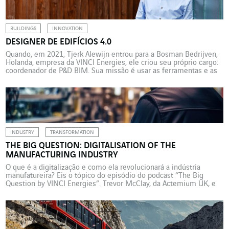
incêndio por […]
BUILDINGS
INNOVATION
DESIGNER DE EDIFÍCIOS 4.0
Quando, em 2021, Tjerk Alewijn entrou para a Bosman Bedrijven,
Holanda, empresa da VINCI Energies, ele criou seu próprio cargo:
coordenador de P&D BIM. Sua missão é usar as ferramentas e as
normas disponíveis e, em breve, a IA, para desenvolver um
modelo inteligente e autônomo para a modelagem de edifícios. O
trabalho de Tjerk […]
INDUSTRY
TRANSFORMATION
THE BIG QUESTION: DIGITALISATION OF THE
MANUFACTURING INDUSTRY
O que é a digitalização e como ela revolucionará a indústria
manufatureira? Eis o tópico do episódio do podcast “The Big
Question by VINCI Energies”. Trevor McClay, da Actemium UK, e
Paul Johnson, da Rockwell Automation, explicam os benefícios da
digitalização e as tecnologias implementadas atualmente. Eles
também explicam como veem o futuro da digitalização […]