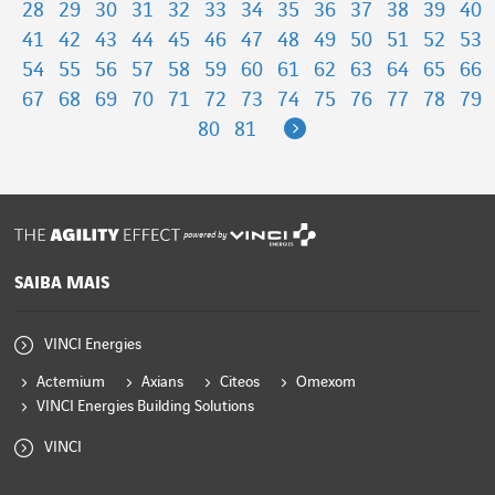
28
29
30
31
32
33
34
35
36
37
38
39
40
41
42
43
44
45
46
47
48
49
50
51
52
53
54
55
56
57
58
59
60
61
62
63
64
65
66
67
68
69
70
71
72
73
74
75
76
77
78
79
Next
80
81
powered by
SAIBA MAIS
VINCI Energies
Actemium
Axians
Citeos
Omexom
VINCI Energies Building Solutions
VINCI