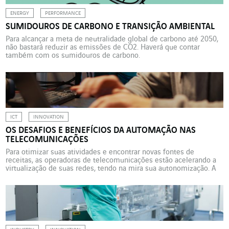
ENERGY
PERFORMANCE
SUMIDOUROS DE CARBONO E TRANSIÇÃO AMBIENTAL
Para alcançar a meta de neutralidade global de carbono até 2050,
não bastará reduzir as emissões de CO2. Haverá que contar
também com os sumidouros de carbono.
ICT
INNOVATION
OS DESAFIOS E BENEFÍCIOS DA AUTOMAÇÃO NAS
TELECOMUNICAÇÕES
Para otimizar suas atividades e encontrar novas fontes de
receitas, as operadoras de telecomunicações estão acelerando a
virtualização de suas redes, tendo na mira sua autonomização. A
Axians está apoiando essas inovações. As operadoras de
telecomunicações não escapam à onda da automação. A
automação das redes, em particular, traz muitas vantagens ao
eliminar as etapas […]