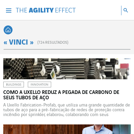
Vá diretamente para o conteúdo da página
Ir para a navegação principal
Ir para a pesquisa
Pes
Menu
Pesq
Voltar à página inicial
« VINCI »
(
724
RESULTADOS)
BUILDINGS
INNOVATION
COMO A UXELLO REDUZ A PEGADA DE CARBONO DE
SEUS TUBOS DE AÇO
A Uxello Fabrication-Profab, que utiliza uma grande quantidade de
tubos de aço para a pré-fabricação de redes de proteção contra
incêndio por sprinkler, elaborou, colaborando com seus
fornecedores, uma solução inovadora para produzir aço com baixa
emissão de carbono. A Uxello Fabrication-Profab é uma fábrica
especializada na pré-fabricação de redes de proteção contra