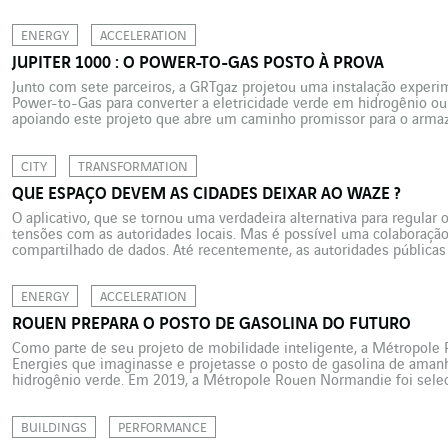
permitem o armazenamento, o processamento e a proteção de dados
ENERGY
ACCELERATION
JUPITER 1000 : O POWER-TO-GAS POSTO À PROVA
Junto com sete parceiros, a GRTgaz projetou uma instalação experim
Power-to-Gas para converter a eletricidade verde em hidrogênio o
apoiando este projeto que abre um caminho promissor para o arma
em 2014 pela GRTgaz e comissionado em fevereiro de 2020, o Jupit
CITY
TRANSFORMATION
QUE ESPAÇO DEVEM AS CIDADES DEIXAR AO WAZE ?
O aplicativo, que se tornou uma verdadeira alternativa para regular
tensões com as autoridades locais. Mas é possível uma colaboraç
compartilhado de dados. Até recentemente, as autoridades públicas 
gerenciar o espaço público e, em particular, o trânsito de veículos. Já
ENERGY
ACCELERATION
ROUEN PREPARA O POSTO DE GASOLINA DO FUTURO
Como parte de seu projeto de mobilidade inteligente, a Métropole
Energies que imaginasse e projetasse o posto de gasolina de aman
hidrogênio verde. Em 2019, a Métropole Rouen Normandie foi sele
(Território de inovação de grande ambição), chamado “Rouen Mobili
no […]
BUILDINGS
PERFORMANCE