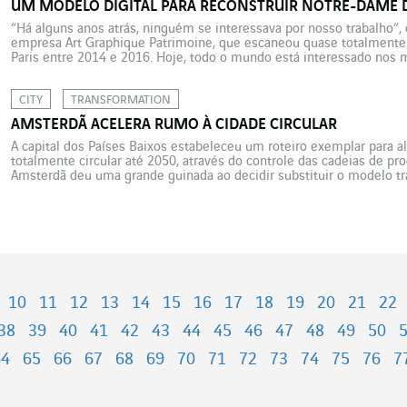
UM MODELO DIGITAL PARA RECONSTRUIR NOTRE-DAME D
“Há alguns anos atrás, ninguém se interessava por nosso trabalho”
empresa Art Graphique Patrimoine, que escaneou quase totalmente
Paris entre 2014 e 2016. Hoje, todo o mundo está interessado nos m
armazenados pela AGP. O governo pediu à empresa que utilizasse se
CITY
TRANSFORMATION
AMSTERDÃ ACELERA RUMO À CIDADE CIRCULAR
A capital dos Países Baixos estabeleceu um roteiro exemplar para 
totalmente circular até 2050, através do controle das cadeias de p
Amsterdã deu uma grande guinada ao decidir substituir o modelo t
linear por um projeto de economia circular, para não esgotar compl
10
11
12
13
14
15
16
17
18
19
20
21
22
38
39
40
41
42
43
44
45
46
47
48
49
50
64
65
66
67
68
69
70
71
72
73
74
75
76
7