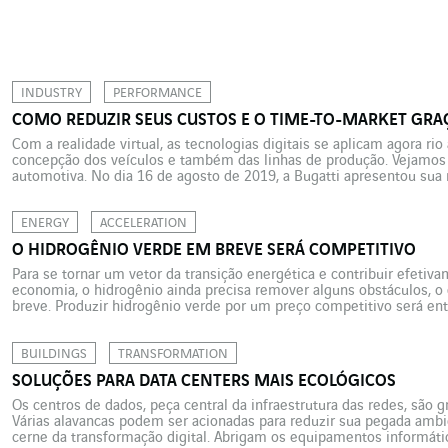
INDUSTRY
PERFORMANCE
COMO REDUZIR SEUS CUSTOS E O TIME-TO-MARKET GRAÇ
Com a realidade virtual, as tecnologias digitais se aplicam agora ri
concepção dos veículos e também das linhas de produção. Vejamos 
automotiva. No dia 16 de agosto de 2019, a Bugatti apresentou sua 
Centodieci. Além de suas qualidades excepcionais, o novo […]
ENERGY
ACCELERATION
O HIDROGÊNIO VERDE EM BREVE SERÁ COMPETITIVO
Para se tornar um vetor da transição energética e contribuir efetiv
economia, o hidrogênio ainda precisa remover alguns obstáculos, o 
breve. Produzir hidrogênio verde por um preço competitivo será ent
estão se alinhando para fazer do hidrogênio um vetor central da […]
BUILDINGS
TRANSFORMATION
SOLUÇÕES PARA DATA CENTERS MAIS ECOLÓGICOS
Os centros de dados, peça central da infraestrutura das redes, são
Várias alavancas podem ser acionadas para reduzir sua pegada ambie
cerne da transformação digital. Abrigam os equipamentos informátic