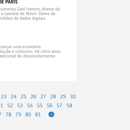
E PARIS
, comenta Gaël Hamon, diretor da
 a catedral de Notre-Dame de
ilhões de dados digitais
us […]
alcançar uma economia
rodução e consumo. Há cinco anos,
radicional de desenvolvimento
etamente os recursos […]
23
24
25
26
27
28
29
30
51
52
53
54
55
56
57
58
Next
7
78
79
80
81