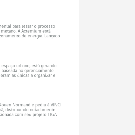
. O crescimento sustentado […]
ental para testar o processo
u metano. A Actemium está
zenamento de energia. Lançado
er 1000 é […]
 o espaço urbano, está gerando
ão baseada no gerenciamento
eram as únicas a organizar e
 não […]
 Rouen Normandie pediu à VINCI
hã, distribuindo notadamente
cionada com seu projeto TIGA
dades Inteligentes para Todos”,