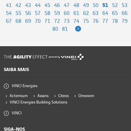
41
42
43
44
45
46
47
48
49
50
51
52
53
54
55
56
57
58
59
60
61
62
63
64
65
66
67
68
69
70
71
72
73
74
75
76
77
78
79
Next
80
81
powered by
SAIBA MAIS
VINCI Energies
Actemium
Axians
Citeos
Omexom
VINCI Energies Building Solutions
VINCI
SIGA-NOS