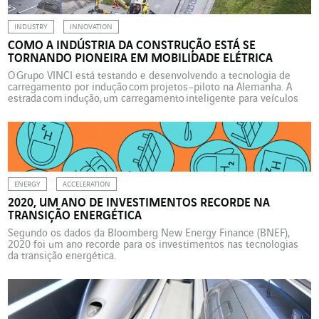
INDUSTRY
INNOVATION
COMO A INDÚSTRIA DA CONSTRUÇÃO ESTÁ SE
TORNANDO PIONEIRA EM MOBILIDADE ELÉTRICA
O Grupo VINCI está testando e desenvolvendo a tecnologia de
carregamento por indução com projetos–piloto na Alemanha. A
estrada com indução, um carregamento inteligente para veículos
elétricos: esta inovação poderia ser desenvolvida em nossas
estradas dentro de cinco a dez anos. O relatório Estratégia de
mobilidade sustentável e inteligente da União europeia, publicado
em dezembro de 2020, prevê que haverá 30 milhões […]
ENERGY
ACCELERATION
2020, UM ANO DE INVESTIMENTOS RECORDE NA
TRANSIÇÃO ENERGÉTICA
Segundo os dados da Bloomberg New Energy Finance (BNEF),
2020 foi um ano recorde para os investimentos nas tecnologias
da transição energética.