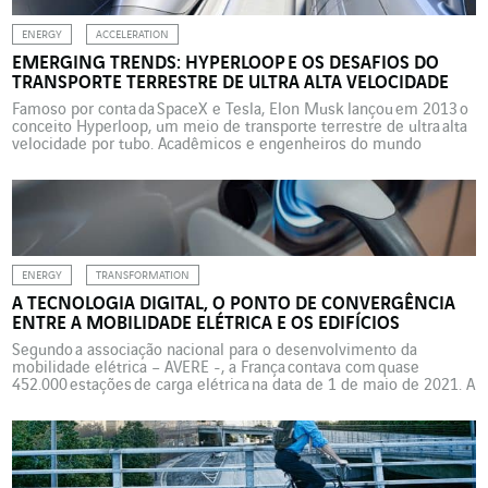
ENERGY
ACCELERATION
EMERGING TRENDS: HYPERLOOP E OS DESAFIOS DO
TRANSPORTE TERRESTRE DE ULTRA ALTA VELOCIDADE
Famoso por conta da SpaceX e Tesla, Elon Musk lançou em 2013 o
conceito Hyperloop, um meio de transporte terrestre de ultra alta
velocidade por tubo. Acadêmicos e engenheiros do mundo
inteiro seguiram o exemplo do empresário visionário e
começaram a desenvolver seus próprios projetos de
transporte por tubo. Aquilo que, durante anos, não passou de uma
ideia maluca, daquelas que ilustram a capa de livros de ficção
científica, está […]
ENERGY
TRANSFORMATION
A TECNOLOGIA DIGITAL, O PONTO DE CONVERGÊNCIA
ENTRE A MOBILIDADE ELÉTRICA E OS EDIFÍCIOS
Segundo a associação nacional para o desenvolvimento da
mobilidade elétrica – AVERE -, a França contava com quase
452.000 estações de carga elétrica na data de 1 de maio de 2021. A
meta para 2030 é atingir 7 milhões de estações de recarga para
veículos elétricos. Atualmente, 90% da recarga de veículos
elétricos é feita em casa ou no trabalho; mas a associação Smart
Building Alliance está refletindo sobre a interoperabilidade
entre os edifícios e os veículos elétricos. Em particular, […]