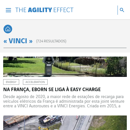
Vá diretamente para o conteúdo da página
Ir para a navegação principal
Ir para a pesquisa
Pes
Menu
Pesq
Voltar à página inicial
« VINCI »
(
724
RESULTADOS)
ENERGY
ACCELERATION
NA FRANÇA, EBORN SE LIGA À EASY CHARGE
Desde agosto de 2020, a maior rede de estações de recarga para
veículos elétricos da França é administrada por esta joint venture
entre a VINCI Autoroutes e a VINCI Energies. Criada em 2015, a
rede interdepartamental de recarga elétrica eborn reúne hoje
onze operadores de energia no sudeste da França. Esta rede de
1.200 estações […]