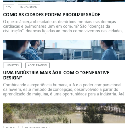
CITY
INNOVATION
COMO AS CIDADES PODEM PRODUZIR SAÚDE
O que o câncer, a obesidade, os distúrbios mentais e as doenças
cardíacas e pulmonares têm em comum? São “doenças da
civilização”, doenças ligadas ao modo como vivemos nas cidades,
enfatiza La Fabrique de la cité, que analisa como as cidades
podem “produzir saúde”. Para tal, elas devem atuar em sua
morfologia e em um novo planejamento dos espaços públicos,
inventar novas formas arquitetônicas e repensar a construção de
[…]
INDUSTRY
ACCELERATION
UMA INDÚSTRIA MAIS ÁGIL COM O “GENERATIVE
DESIGN”
Combinando a experiência humana, a IA e o poder computacional
da nuvem, este método de concepção, desenvolvido a partir do
aprendizado de máquina, é uma oportunidade para a indústria. Até
agora, um engenheiro ou designer usava o computador como uma
máquina passiva. Mas um novo método de concepção,
o “generative design” (design generativo),
está prestes a revolucionar esta relação homem-máquina. O
design generativo é […]