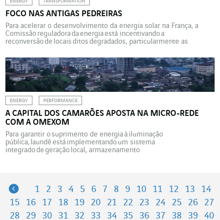
ENERGY
TRANSFORMATION
FOCO NAS ANTIGAS PEDREIRAS
Para acelerar o desenvolvimento da energia solar na França, a
Comissão reguladora da energia está incentivando a
reconversão de locais ditos degradados, particularmente as
pedreiras em final de concessão ou abandonadas. A Omexom está
envolvida, por exemplo, em dois projetos na França. A energia
solar ainda é pouco significativa no leque das energias renováveis
na França, mas está de vento em popa. Em 2019, a capacidade do
parque solar fotovoltaico conectado à rede na França continental
aumentou em […]
ENERGY
PERFORMANCE
A CAPITAL DOS CAMARÕES APOSTA NA MICRO-REDE
COM A OMEXOM
Para garantir o suprimento de energia à iluminação
pública, Iaundê está implementando um sistema
integrado de geração local, armazenamento
e gerenciamento da energia. Um projeto que representa muito para
os 2,7 milhões de habitantes e as empresas da metrópole
africana. Em fevereiro de 2019, os responsáveis técnicos da
cidade de Iaundê e os especialistas da Omexom Cameroun e da
Previous
1
2
3
4
5
6
7
8
9
10
11
12
13
14
marca Omexom lançaram as bases para um ambicioso projeto
de eficiência energética para a capital camaronesa. A solução
15
16
17
18
19
20
21
22
23
24
25
26
27
escolhida é inédita: uma micro-rede urbana acoplada a um
sistema de gerenciamento inteligente, […]
28
29
30
31
32
33
34
35
36
37
38
39
40