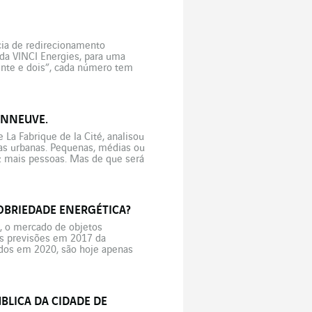
ncia de redirecionamento
 da VINCI Energies, para uma
nte e dois”, cada número tem
ONNEUVE.
La Fabrique de la Cité, analisou
as urbanas. Pequenas, médias ou
z mais pessoas. Mas de que será
OBRIEDADE ENERGÉTICA?
, o mercado de objetos
as previsões em 2017 da
ados em 2020, são hoje apenas
e […]
LICA DA CIDADE DE