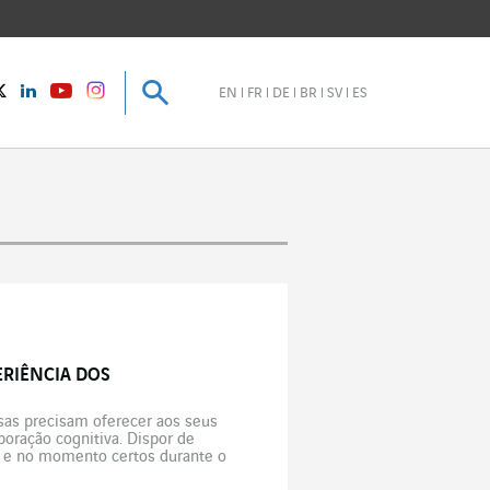
Pesquisar
Pesquisar
instagram
Twitter
LinkedIn
Youtube
EN
FR
DE
BR
SV
ES
RIÊNCIA DOS
as precisam oferecer aos seus
boração cognitiva. Dispor de
r e no momento certos durante o
ia artificial, o […]