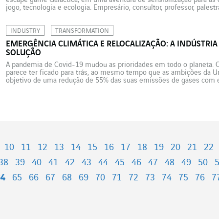
escape game Gaïactica, em uma aventura de sensibilização para as
jogo, tecnologia e ecologia. Empresário, consultor, professor, palest
Tourin-Lebret já viveu várias vidas. “Sou um empreendedor múltiplo
para […]
INDUSTRY
TRANSFORMATION
EMERGÊNCIA CLIMÁTICA E RELOCALIZAÇÃO: A INDÚSTRIA
SOLUÇÃO
A pandemia de Covid-19 mudou as prioridades em todo o planeta. 
parece ter ficado para trás, ao mesmo tempo que as ambições da Un
objetivo de uma redução de 55% das suas emissões de gases com ef
de neutralidade […]
10
11
12
13
14
15
16
17
18
19
20
21
22
38
39
40
41
42
43
44
45
46
47
48
49
50
64
65
66
67
68
69
70
71
72
73
74
75
76
7