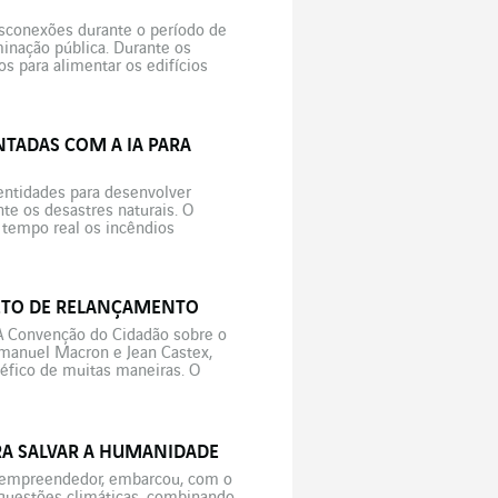
sconexões durante o período de
inação pública. Durante os
os para alimentar os edifícios
TADAS COM A IA PARA
entidades para desenvolver
nte os desastres naturais. O
 tempo real os incêndios
JETO DE RELANÇAMENTO
 A Convenção do Cidadão sobre o
mmanuel Macron e Jean Castex,
néfico de muitas maneiras. O
RA SALVAR A HUMANIDADE
l empreendedor, embarcou, com o