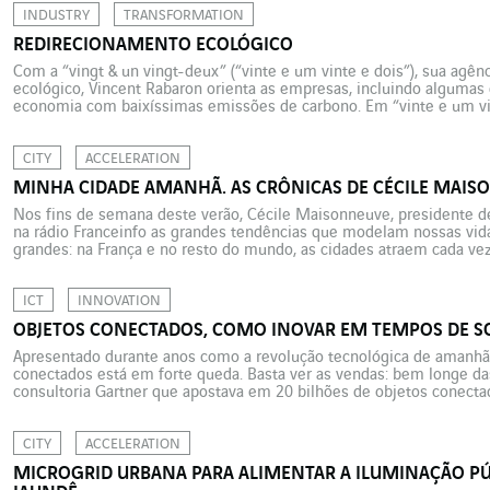
INDUSTRY
TRANSFORMATION
REDIRECIONAMENTO ECOLÓGICO
Com a “vingt & un vingt-deux” (“vinte e um vinte e dois”), sua agê
ecológico, Vincent Rabaron orienta as empresas, incluindo algumas
economia com baixíssimas emissões de carbono. Em “vinte e um vi
sua importância: 2 e 1 correspondem a 2 toneladas de […]
CITY
ACCELERATION
MINHA CIDADE AMANHÃ. AS CRÔNICAS DE CÉCILE MAIS
Nos fins de semana deste verão, Cécile Maisonneuve, presidente de 
na rádio Franceinfo as grandes tendências que modelam nossas vid
grandes: na França e no resto do mundo, as cidades atraem cada ve
feita nossa vida nas cidades de […]
ICT
INNOVATION
OBJETOS CONECTADOS, COMO INOVAR EM TEMPOS DE S
Apresentado durante anos como a revolução tecnológica de amanhã
conectados está em forte queda. Basta ver as vendas: bem longe d
consultoria Gartner que apostava em 20 bilhões de objetos conect
9,4 bilhões. Porquê esta discrepância entre as previsões e a realidad
CITY
ACCELERATION
MICROGRID URBANA PARA ALIMENTAR A ILUMINAÇÃO PÚB