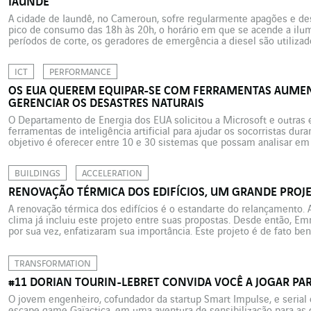
IAUNDÊ
A cidade de Iaundê, no Cameroun, sofre regularmente apagões e de
pico de consumo das 18h às 20h, o horário em que se acende a ilum
períodos de corte, os geradores de emergência a diesel são utilizad
municipais, uma solução cara e poluente que […]
ICT
PERFORMANCE
OS EUA QUEREM EQUIPAR-SE COM FERRAMENTAS AUMEN
GERENCIAR OS DESASTRES NATURAIS
O Departamento de Energia dos EUA solicitou a Microsoft e outras 
ferramentas de inteligência artificial para ajudar os socorristas dura
objetivo é oferecer entre 10 e 30 sistemas que possam analisar em
florestais ou as cheias e simular diferentes cenários. 14/09/2020
BUILDINGS
ACCELERATION
RENOVAÇÃO TÉRMICA DOS EDIFÍCIOS, UM GRANDE PRO
A renovação térmica dos edifícios é o estandarte do relançamento.
clima já incluiu este projeto entre suas propostas. Desde então, E
por sua vez, enfatizaram sua importância. Este projeto é de fato be
setor gera “empregos locais, que não podem ser […]
TRANSFORMATION
#11 DORIAN TOURIN-LEBRET CONVIDA VOCÊ A JOGAR PA
O jovem engenheiro, cofundador da startup Smart Impulse, e seria