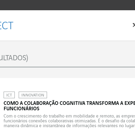
 inicial
ULTADOS)
ICT
INNOVATION
COMO A COLABORAÇÃO COGNITIVA TRANSFORMA A EXPE
FUNCIONÁRIOS
Com o crescimento do trabalho em mobilidade e remoto, as empres
funcionários conexões colaborativas otimizadas. É o desafio da cola
maneira dinâmica e instantânea de informações relevantes no luga
trabalho já não é um Santo Graal inalcançável. Combinando a inteligênc