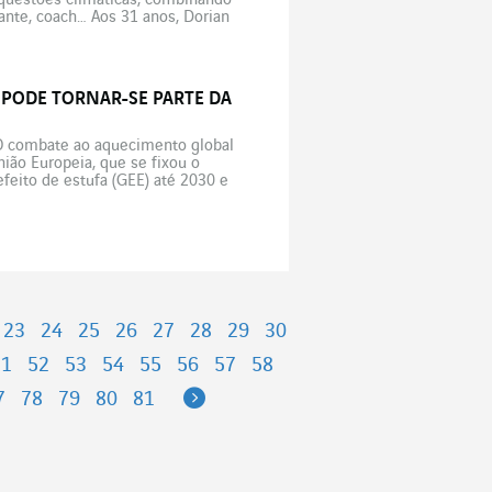
 questões climáticas, combinando
rante, coach… Aos 31 anos, Dorian
 e apaixonado“, afirma logo. Mas
 PODE TORNAR-SE PARTE DA
O combate ao aquecimento global
ião Europeia, que se fixou o
eito de estufa (GEE) até 2030 e
23
24
25
26
27
28
29
30
51
52
53
54
55
56
57
58
Next
7
78
79
80
81