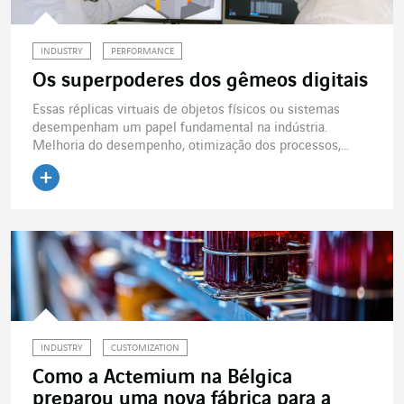
INDUSTRY
PERFORMANCE
Os superpoderes dos gêmeos digitais
Essas réplicas virtuais de objetos físicos ou sistemas
desempenham um papel fundamental na indústria.
Melhoria do desempenho, otimização dos processos,...
Ler o artigo
INDUSTRY
CUSTOMIZATION
Como a Actemium na Bélgica
preparou uma nova fábrica para a