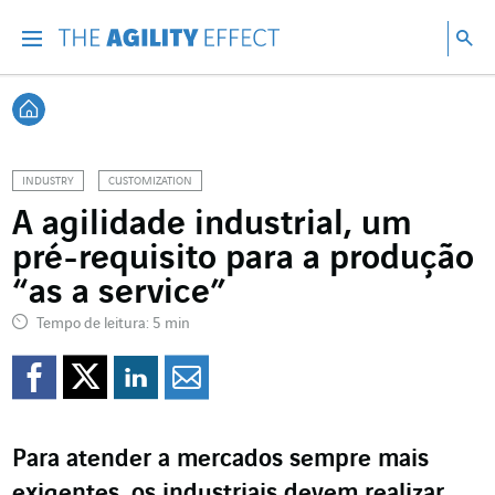
Vá diretamente para o conteúdo da página
Ir para a navegação principal
Ir para a pesquisa
Pes
Menu
Pesq
Voltar à página inicial
INDUSTRY
CUSTOMIZATION
A agilidade industrial, um
pré-requisito para a produção
“as a service”
Tempo de leitura: 5 min
Compartilhar no Faceb
Compartilhar no Twi
Compartilhar no 
Compartilhar p
Para atender a mercados sempre mais
exigentes, os industriais devem realizar