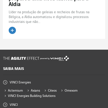
Aldia
Líder na produção de geleias e recheios de frutas na
Bélgica, a Aldia automatizou e digitalizou processos
industriais que não...
Ler o artigo
powered by
SAIBA MAIS
VINCI Energies
Actemium
Axians
Citeos
Omexom
VINCI Energies Building Solutions
VINCI