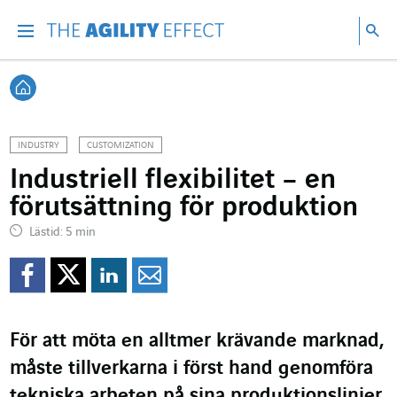
Gå direkt till sidans innehåll
Gå till huvudnavigeringen
Gå till forskning
Sö
Menu
Sök
Tillbaka till startsidan
INDUSTRY
CUSTOMIZATION
Industriell flexibilitet – en
förutsättning för produktion
Lästid: 5 min
Dela på Facebook
Dela på Twitter
Dela på Linkedin
Dela per mejl
För att möta en alltmer krävande marknad,
måste tillverkarna i först hand genomföra
tekniska arbeten på sina produktionslinjer.