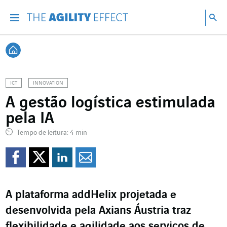
Vá diretamente para o conteúdo da página
Ir para a navegação principal
Ir para a pesquisa
Pes
Menu
Pesq
Voltar à página inicial
ICT
INNOVATION
A gestão logística estimulada
pela IA
Tempo de leitura: 4 min
Compartilhar no Faceb
Compartilhar no Twi
Compartilhar no 
Compartilhar p
A plataforma addHelix projetada e
desenvolvida pela Axians Áustria traz
flexibilidade e agilidade aos serviços de