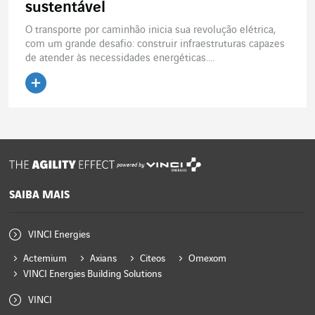
sustentável
O transporte por caminhão inicia sua revolução elétrica,
com um grande desafio: construir infraestruturas capazes
de atender às necessidades energéticas....
Ler o artigo
powered by
SAIBA MAIS
VINCI Energies
Actemium
Axians
Citeos
Omexom
VINCI Energies Building Solutions
VINCI