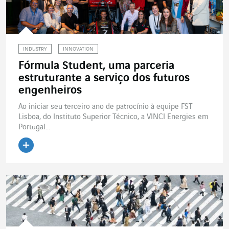
INDUSTRY
INNOVATION
Fórmula Student, uma parceria
estruturante a serviço dos futuros
engenheiros
Ao iniciar seu terceiro ano de patrocínio à equipe FST
Lisboa, do Instituto Superior Técnico, a VINCI Energies em
Portugal...
Ler o artigo