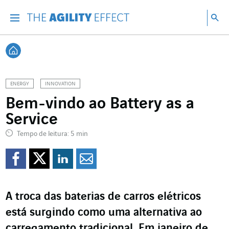
Vá diretamente para o conteúdo da página
Ir para a navegação principal
Ir para a pesquisa
Pes
Menu
Pesq
Voltar à página inicial
ENERGY
INNOVATION
Bem-vindo ao Battery as a
Service
Tempo de leitura: 5 min
Compartilhar no Faceb
Compartilhar no Twi
Compartilhar no 
Compartilhar p
A troca das baterias de carros elétricos
está surgindo como uma alternativa ao
carregamento tradicional. Em janeiro de