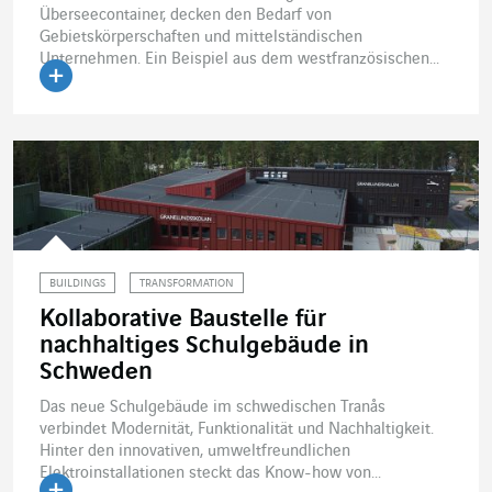
Überseecontainer, decken den Bedarf von
Gebietskörperschaften und mittelständischen
Unternehmen. Ein Beispiel aus dem westfranzösischen...
Artikel lesen
BUILDINGS
TRANSFORMATION
Kollaborative Baustelle für
nachhaltiges Schulgebäude in
Schweden
Das neue Schulgebäude im schwedischen Tranås
verbindet Modernität, Funktionalität und Nachhaltigkeit.
Hinter den innovativen, umweltfreundlichen
Elektroinstallationen steckt das Know-how von...