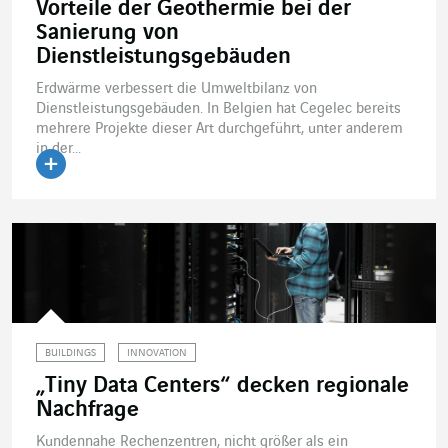
Vorteile der Geothermie bei der
Sanierung von
Dienstleistungsgebäuden
Erdwärme verbessert die Umweltbilanz von
Dienstleistungsgebäuden. In Belgien hat Cegelec bereits
mehrere Projekte dieser Art durchgeführt, unter anderem
in der...
Artikel lesen
BUILDINGS
INNOVATION
„Tiny Data Centers“ decken regionale
Nachfrage
Kundennahe Rechenzentren, nicht größer als ein