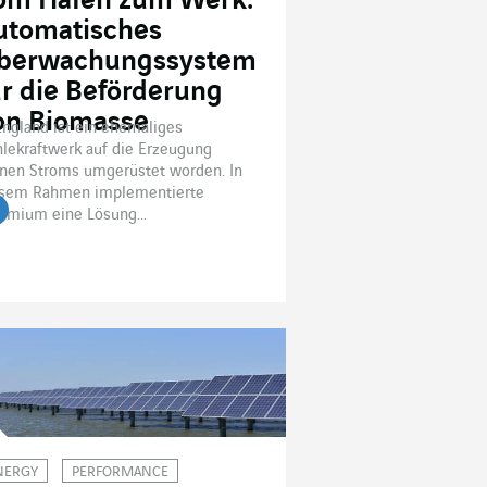
om Hafen zum Werk:
utomatisches
berwachungssystem
ür die Beförderung
on Biomasse
England ist ein ehemaliges
lekraftwerk auf die Erzeugung
nen Stroms umgerüstet worden. In
esem Rahmen implementierte
emium eine Lösung...
tikel lesen
NERGY
PERFORMANCE