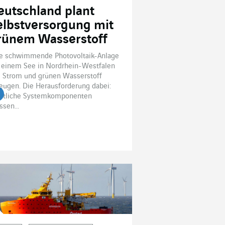
eutschland plant
elbstversorgung mit
rünem Wasserstoff
e schwimmende Photovoltaik-Anlage
 einem See in Nordrhein-Westfalen
l Strom und grünen Wasserstoff
eugen. Die Herausforderung dabei:
mtliche Systemkomponenten
tikel lesen
sen...