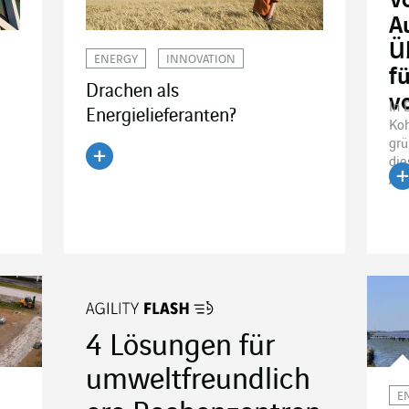
V
A
Ü
ENERGY
INNOVATION
f
Drachen als
v
In 
Energielieferanten?
Koh
grü
di
Artikel lesen
Act
Ar
4 Lösungen für
umweltfreundlich
E