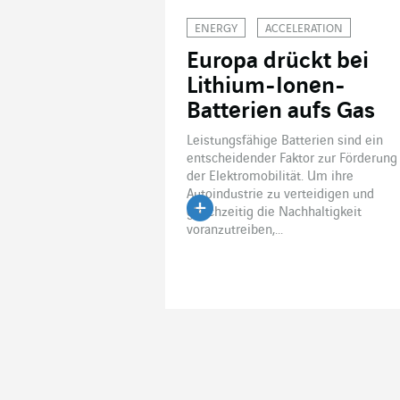
ENERGY
ACCELERATION
Europa drückt bei
Lithium-Ionen-
Batterien aufs Gas
Leistungsfähige Batterien sind ein
entscheidender Faktor zur Förderung
der Elektromobilität. Um ihre
Autoindustrie zu verteidigen und
gleichzeitig die Nachhaltigkeit
Artikel lesen
voranzutreiben,...