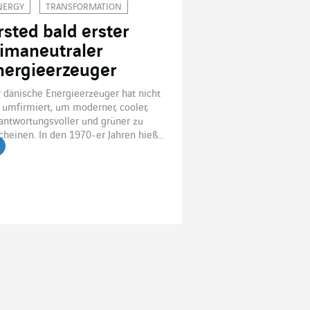
NERGY
TRANSFORMATION
rsted bald erster
limaneutraler
nergieerzeuger
 dänische Energieerzeuger hat nicht
 umfirmiert, um moderner, cooler,
antwortungsvoller und grüner zu
cheinen. In den 1970-er Jahren hieß...
tikel lesen