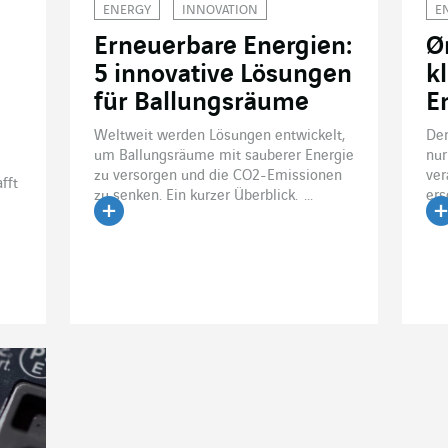
ENERGY
INNOVATION
E
Erneuerbare Energien:
Ø
5 innovative Lösungen
k
für Ballungsräume
E
Weltweit werden Lösungen entwickelt,
Der
um Ballungsräume mit sauberer Energie
nur
zu versorgen und die CO2-Emissionen
ver
fft
zu senken. Ein kurzer Überblick. ...
ers
Artikel lesen
Ar