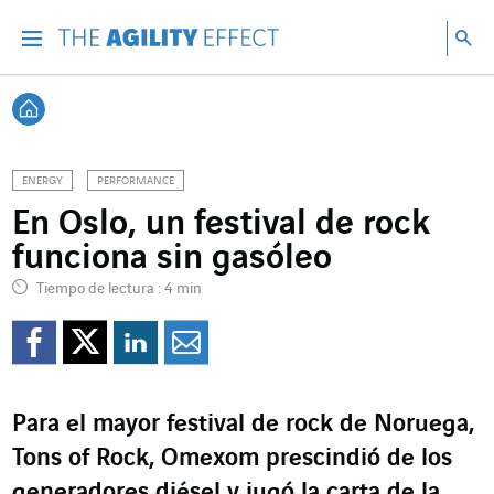
Ir directamente al contenido de la página
Ir a la navegación principal
ir a investigar
Bu
Menu
Bus
Volver a Inicio
ENERGY
PERFORMANCE
En Oslo, un festival de rock
funciona sin gasóleo
Tiempo de lectura : 4 min
Compartir en Facebook
Compartir en Twitte
Compartir en Lin
Enviar por e-m
Para el mayor festival de rock de Noruega,
Tons of Rock, Omexom prescindió de los
generadores diésel y jugó la carta de la