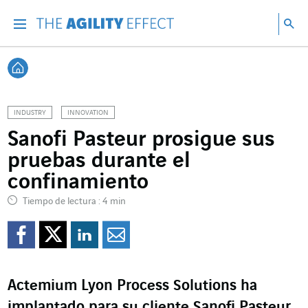
Ir directamente al contenido de la página
Ir a la navegación principal
ir a investigar
Bu
Menu
Bus
Volver a Inicio
INDUSTRY
INNOVATION
Sanofi Pasteur prosigue sus
pruebas durante el
confinamiento
Tiempo de lectura : 4 min
Compartir en Facebook
Compartir en Twitte
Compartir en Lin
Enviar por e-m
Actemium Lyon Process Solutions ha
implantado para su cliente Sanofi Pasteur