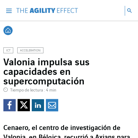
Ir directamente al contenido de la página
Ir a la navegación principal
ir a investigar
Bu
Menu
Bus
Volver a Inicio
ICT
ACCELERATION
Valonia impulsa sus
capacidades en
supercomputación
Tiempo de lectura : 4 min
Compartir en Facebook
Compartir en Twitte
Compartir en Lin
Enviar por e-m
Cenaero, el centro de investigación de
Valonia, en Bélgica, recurrió a Axians para