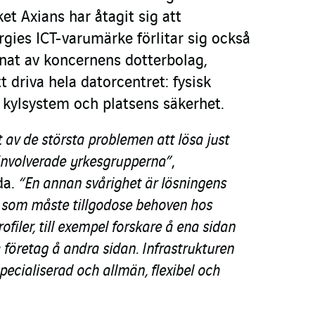
et Axians har åtagit sig att
gies ICT-varumärke förlitar sig också
nnat av koncernens dotterbolag,
t driva hela datorcentret: fysisk
t, kylsystem och platsens säkerhet.
tt av de största problemen att lösa just
 involverade yrkesgrupperna”
,
da.
“En annan svårighet är lösningens
 som måste tillgodose behoven hos
filer, till exempel forskare å ena sidan
företag å andra sidan. Infrastrukturen
pecialiserad och allmän, flexibel och