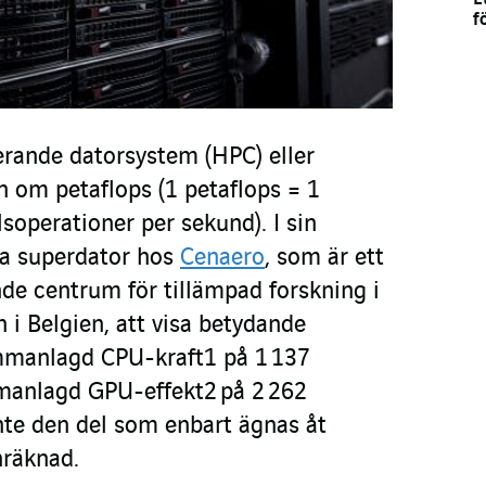
f
erande datorsystem (HPC) eller
n om petaflops (1 petaflops = 1
lsoperationer per sekund). I sin
a superdator hos
Cenaero
, som är ett
nde centrum för tillämpad forskning i
 i Belgien, att visa betydande
mmanlagd CPU-kraft
1
på 1 137
manlagd GPU-effekt
2
på 2 262
inte den del som enbart ägnas åt
inräknad.