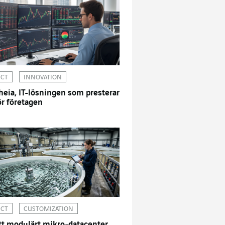
ICT
INNOVATION
heia, IT-lösningen som presterar
ör företagen
ICT
CUSTOMIZATION
tt modulärt mikro-datacenter