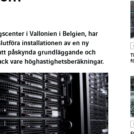
scenter i Vallonien i Belgien, har
 slutföra installationen av en ny
r att påskynda grundläggande och
T
tack vare höghastighetsberäkningar.
f
E