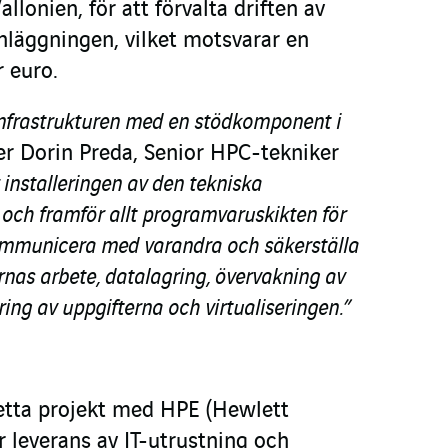
llonien, för att förvalta driften av
nläggningen, vilket motsvarar en
 euro.
-infrastrukturen med en stödkomponent i
er Dorin Preda, Senior HPC-tekniker
 installeringen av den tekniska
och framför allt programvaruskikten för
ommunicera med varandra och säkerställa
nas arbete, datalagring, övervakning av
ing av uppgifterna och virtualiseringen.”
etta projekt med HPE (Hewlett
r leverans av IT-utrustning och