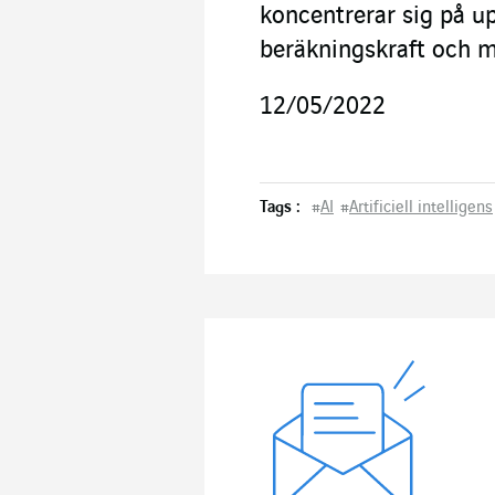
koncentrerar sig på u
beräkningskraft och mö
12/05/2022
Tags :
#
AI
#
Artificiell intelligens