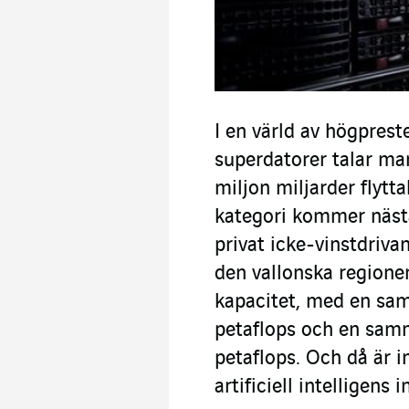
I en värld av högprest
superdatorer talar ma
miljon miljarder flytta
kategori kommer näst
privat icke-vinstdriva
den vallonska regionen
kapacitet, med en sa
petaflops och en sam
petaflops. Och då är 
artificiell intelligens 