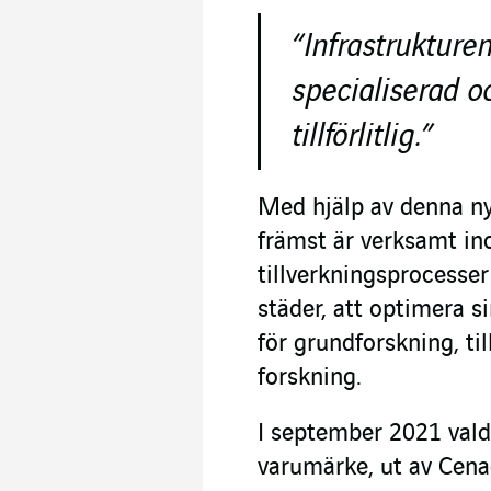
“Infrastrukture
specialiserad o
tillförlitlig.”
Med hjälp av denna n
främst är verksamt in
tillverkningsprocesse
städer, att optimera s
för grundforskning, ti
forskning.
I september 2021 vald
varumärke, ut av Cena