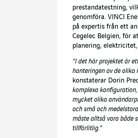
prestandatestning, vilk
genomföra. VINCI Ener
på expertis från ett a
Cegelec Belgien, för at
planering, elektricite
“I det här projektet är e
hanteringen av de olika
konstaterar Dorin Pre
komplexa konfiguration,
mycket olika användarpro
och små och medelstora 
måste alltså vara både s
tillförlitlig.”