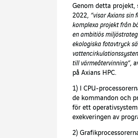
Genom detta projekt, s
2022,
“visar Axians sin
komplexa projekt från bö
en ambitiös miljöstrateg
ekologiska fotavtryck sä
vattencirkulationssystem
till värmeåtervinning”
, 
på Axians HPC.
1)
I CPU-processorerna
de kommandon och pro
för ett operativsystem
exekveringen av prog
2)
Grafikprocessorerna