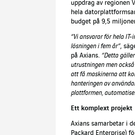
uppdrag av regionen Va
hela datorplattformsa
budget på 9,5 miljoner
“Vi ansvarar för hela IT
lösningen i fem år”
, säg
på Axians.
“Detta gäller
utrustningen men också 
att få maskinerna att k
hanteringen av användar
plattformen, automatiser
Ett komplext projekt
Axians samarbetar i d
Packard Enterprise) fö