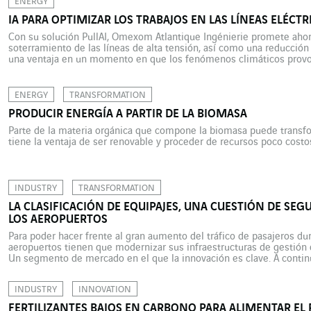
ENERGY
IA PARA OPTIMIZAR LOS TRABAJOS EN LAS LÍNEAS ELÉCT
Con su solución PullAI, Omexom Atlantique Ingénierie promete ahorr
soterramiento de las líneas de alta tensión, así como una reducció
una ventaja en un momento en que los fenómenos climáticos provo
red de transporte de electricidad. 105.817: este […]
ENERGY
TRANSFORMATION
PRODUCIR ENERGÍA A PARTIR DE LA BIOMASA
Parte de la materia orgánica que compone la biomasa puede transfo
tiene la ventaja de ser renovable y proceder de recursos poco costo
INDUSTRY
TRANSFORMATION
LA CLASIFICACIÓN DE EQUIPAJES, UNA CUESTIÓN DE SE
LOS AEROPUERTOS
Para poder hacer frente al gran aumento del tráfico de pasajeros du
aeropuertos tienen que modernizar sus infraestructuras de gestión 
Un segmento de mercado en el que la innovación es clave. A conti
Concept, empresa de VINCI Energies. Cuatro años atrás parecía […]
INDUSTRY
INNOVATION
FERTILIZANTES BAJOS EN CARBONO PARA ALIMENTAR EL