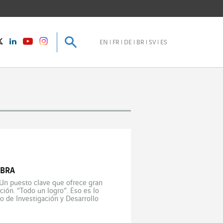
Buscar
Buscar
instagram
Twitter
LinkedIn
Youtube
EN
FR
DE
BR
SV
ES
OBRA
Un puesto clave que ofrece gran
ión. “Todo un logro”. Eso es lo
 de Investigación y Desarrollo