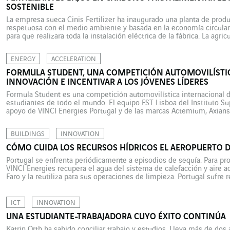
SOSTENIBLE
La empresa sueca Cinis Fertilizer ha inaugurado una planta de produ
respetuosa con el medio ambiente y basada en la economía circular.
para que realizara toda la instalación eléctrica de la fábrica. La agri
alrededor del 25% de las emisiones mundiales de gases de […]
ENERGY
ACCELERATION
FORMULA STUDENT, UNA COMPETICIÓN AUTOMOVILÍSTI
INNOVACIÓN E INCENTIVAR A LOS JÓVENES LÍDERES
Formula Student es una competición automovilística internacional de
estudiantes de todo el mundo. El equipo FST Lisboa del Instituto Su
apoyo de VINCI Energies Portugal y de las marcas Actemium, Axian
agosto de 2024, veinte estudiantes del Instituto Superior Técnico (IS
BUILDINGS
INNOVATION
CÓMO CUIDA LOS RECURSOS HÍDRICOS EL AEROPUERTO D
Portugal se enfrenta periódicamente a episodios de sequía. Para pro
VINCI Energies recupera el agua del sistema de calefacción y aire 
Faro y la reutiliza para sus operaciones de limpieza. Portugal sufre
sobre todo en las regiones del sur. Como consecuencia, los niveles 
ICT
INNOVATION
UNA ESTUDIANTE-TRABAJADORA CUYO ÉXITO CONTINÚA
Katrin Orth ha sabido conciliar trabajo y estudios. Lleva más de dos