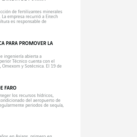
cción de fertilizantes minerales
 La empresa recurrió a Eitech
cultura es responsable de
CA PARA PROMOVER LA
 ingeniería abierta a
perior Técnico cuenta con el
s, Omexom y Sotécnica. El 19 de
T) de […]
E FARO
teger los recursos hídricos,
acondicionado del aeropuerto de
 regularmente periodos de sequía,
de […]
 años en Axians, primero en