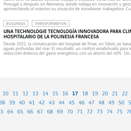
Portugal y después en Alemania, donde trabaja en innovación y gesti
aprovechando al máximo su situación de estudiante-trabajadora. Cua
ser reportera y hacer documentales “para entender y hacer […]
BUILDINGS
TRANSFORMATION
UNA TECHNOLOGIE TECNOLOGÍA INNOVADORA PARA CLI
HOSPITALARIO DE LA POLINESIA FRANCESA
Desde 2022, la climatización del hospital de Pirae, en Tahití, se ba
aguas profundas del mar. El resultado: un confort estabilizado para l
reducción drástica del gasto energético, con un ahorro del 40%. Un 
equivalente a 5.000 toneladas […]
10
11
12
13
14
15
16
17
18
19
20
21
22
38
39
40
41
42
43
44
45
46
47
48
49
50
63
64
65
66
67
68
69
70
71
72
73
74
75
7