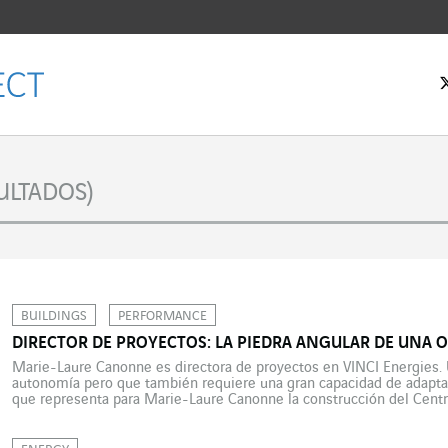
ULTADOS)
BUILDINGS
PERFORMANCE
DIRECTOR DE PROYECTOS: LA PIEDRA ANGULAR DE UNA 
Marie-Laure Canonne es directora de proyectos en VINCI Energies. 
autonomía pero que también requiere una gran capacidad de adaptac
que representa para Marie-Laure Canonne la construcción del Centro
de los Laboratorios Servier, en la meseta de Saclay. “Estoy muy […]