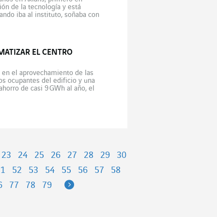
ón de la tecnología y está
ndo iba al instituto, soñaba con
MATIZAR EL CENTRO
sa en el aprovechamiento de las
os ocupantes del edificio y una
ahorro de casi 9 GWh al año, el
23
24
25
26
27
28
29
30
51
52
53
54
55
56
57
58
Next
6
77
78
79