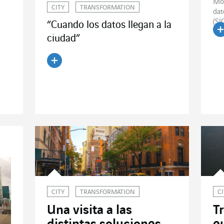
Mod
CITY
TRANSFORMATION
dat
(SIG
“Cuando los datos llegan a la
ciudad”
Le
Leer el artículo
CITY
TRANSFORMATION
C
Una visita a las
T