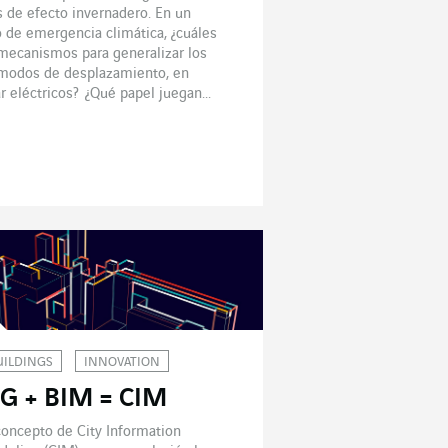
 de efecto invernadero. En un
 de emergencia climática, ¿cuáles
mecanismos para generalizar los
modos de desplazamiento, en
ar eléctricos? ¿Qué papel juegan...
UILDINGS
INNOVATION
IG + BIM = CIM
concepto de City Information