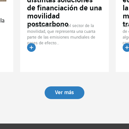
distintas soluciones
e
de financiación de una
l
movilidad
m
la
postcarbono
t
La descarbonización del sector de la
Par
movilidad, que representa una cuarta
de 
parte de las emisiones mundiales de
alg
gases de efecto...
com
Leer el artículo
Le
Ver más