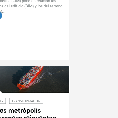
eling (CIM) pone en relación los
os del edificio (BIM) y los del terreno
),...
er el artículo
ITY
TRANSFORMATION
res metrópolis