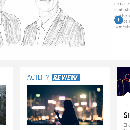
de gases
contexto
son los 
nuevos 
particul
B
S
El 