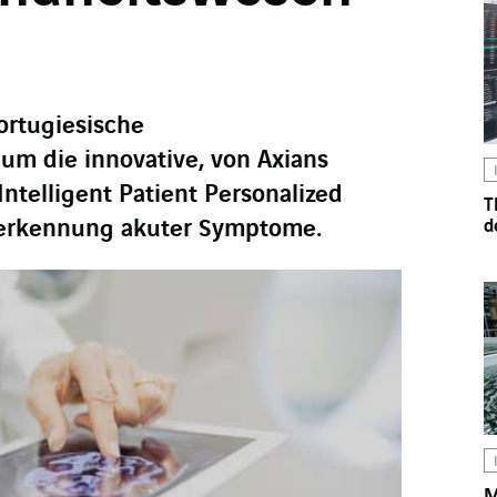
ortugiesische
um die innovative, von Axians
ntelligent Patient Personalized
T
üherkennung akuter Symptome.
d
M