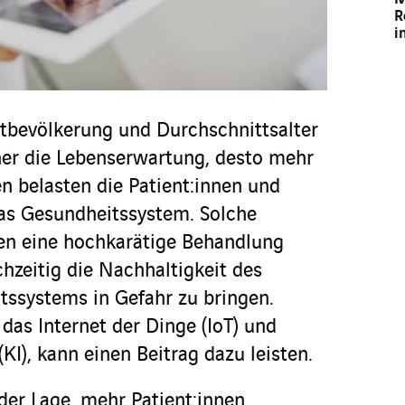
R
i
tbevölkerung und Durchschnittsalter
her die Lebenserwartung, desto mehr
n belasten die Patient:innen und
das Gesundheitssystem. Solche
en eine hochkarätige Behandlung
zeitig die Nachhaltigkeit des
ssystems in Gefahr zu bringen.
das Internet der Dinge (IoT) und
(KI), kann einen Beitrag dazu leisten.
 der Lage, mehr Patient:innen