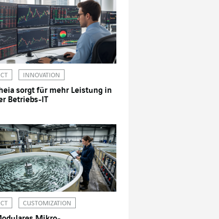
ICT
INNOVATION
heia sorgt für mehr Leistung in
er Betriebs-IT
ICT
CUSTOMIZATION
odulares Mikro-