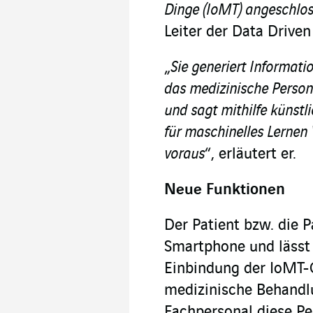
Dinge (IoMT) angeschlos
Leiter der Data Driven
„
Sie generiert Informati
das medizinische Personal
und sagt mithilfe künstl
für maschinelles Lerne
voraus
“, erläutert er.
Neue Funktionen
Der Patient bzw. die 
Smartphone und lässt 
Einbindung der IoMT-G
medizinische Behandl
Fachpersonal diese P